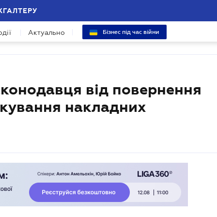
ХГАЛТЕРУ
одії
Актуально
Бізнес під час війни
законодавця від повернення
окування накладних