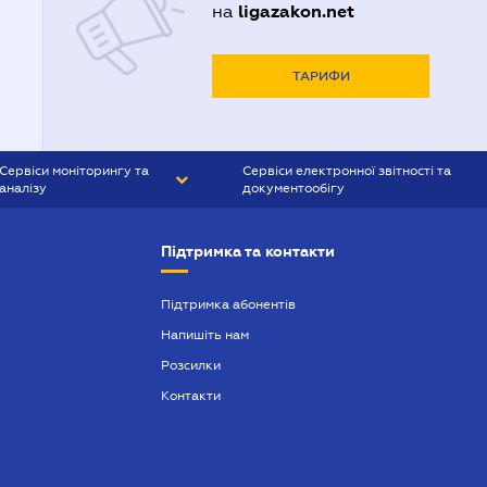
ligazakon.net
на
ТАРИФИ
Сервіси моніторингу та
Сервіси електронної звітності та
аналізу
документообігу
CONTR AGENT
Liga:REPORT
Підтримка та контакти
SMS-МАЯК
VERDICTUM
Підтримка абонентів
Напишіть нам
SEMANTRUM
Розсилки
SMS-МАЯК ІПОТЕКА
Контакти