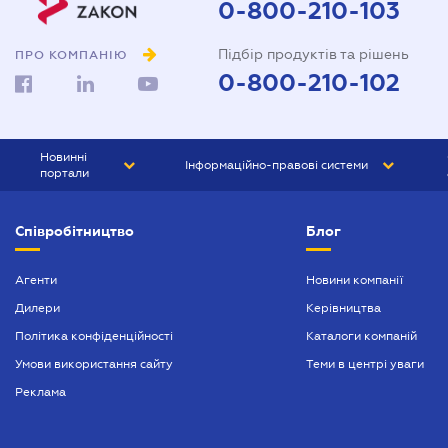
0-800-210-103
Підбір продуктів та рішень
ПРО КОМПАНІЮ
0-800-210-102
Новинні
Інформаційно-правові системи
портали
ЮРЛІГА
Право України
Співробітництво
Блог
БІЗНЕС
ГРАНД
БУХГАЛТЕР.ua
ПРАЙМ
Агенти
Новини компанії
Дилери
Керівництва
БУХГАЛТЕР ПРОФ
Політика конфіденційності
Каталоги компаній
ЮРИСТ ПРОФ
Умови використання сайту
Теми в центрі уваги
ЮРИСТ
Реклама
ПІДПРИЄМЕЦЬ