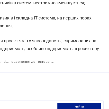
атників в системі нестримно зменшується;
ризиків і складна IT-система, на перших порах
лення;
ня проект змін у законодавстві, спрямованих на
ідприємств, особливо підприємств агросектору.
У Мінфіні застерігають законодавця від повернення до тестового режиму блокування накладних
увійти