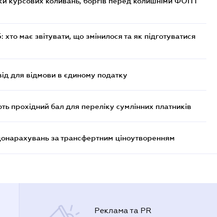
ки курсових коливань, боргів перед колишніми ФОП і
хто має звітувати, що змінилося та як підготуватися
ід для відмови в єдиному податку
ють прохідний бал для переліку сумлінних платників
 донарахувань за трансфертним ціноутворенням
Реклама та PR