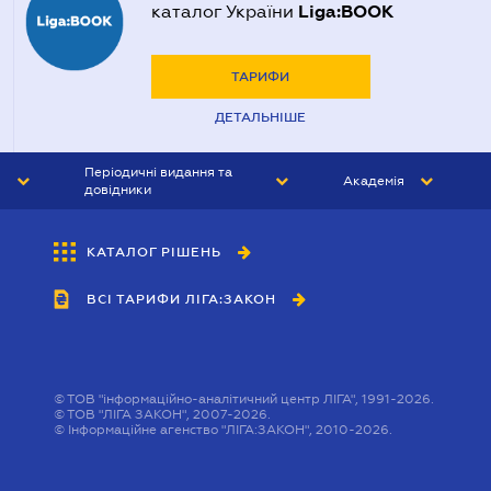
Liga:BOOK
каталог України
ТАРИФИ
ДЕТАЛЬНІШЕ
Періодичні видання та
Академія
довідники
ЮРИСТ&ЗАКОН
АКАДЕМІЯ ЛІГА:ЗАКОН
КАТАЛОГ РІШЕНЬ
БУХГАЛТЕР&ЗАКОН
ВСІ ТАРИФИ ЛІГА:ЗАКОН
ВІСНИК МСФЗ
ІНТЕРБУХ
ОСОБИСТИЙ ЕКСПЕРТ
©
ТОВ "інформаційно-аналітичний центр ЛІГА", 1991-2026.
©
ТОВ "ЛІГА ЗАКОН", 2007-2026.
©
Інформаційне агенство "ЛІГА:ЗАКОН", 2010-2026.