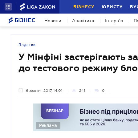
БІЗНЕСУ
ЮРИСТУ
БУ
БІЗНЕС
Новини
Аналітика
Інтерв'ю
П
Податки
У Мінфіні застерігають 
до тестового режиму бл
6 жовтня 2017, 14:01
241
0
Реклама