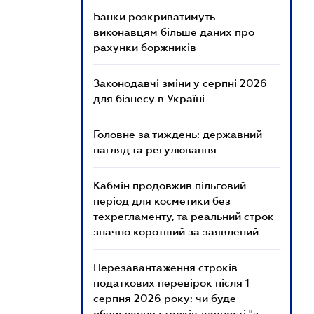
Банки розкриватимуть
виконавцям більше даних про
рахунки боржників
Законодавчі зміни у серпні 2026
для бізнесу в Україні
Головне за тиждень: державний
нагляд та регулювання
Кабмін продовжив пільговий
період для косметики без
техрегламенту, та реальний строк
значно коротший за заявлений
Перезавантаження строків
податкових перевірок після 1
серпня 2026 року: чи буде
обчислення строків давності "з