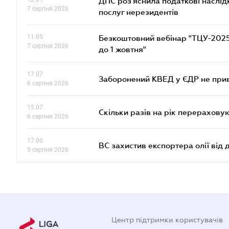
ДПС роз'яснила податкові наслід
7 серпня 2026
послуг нерезидентів
11.05
Безкоштовний вебінар "ТЦУ-2025: 
7 серпня 2026
до 1 жовтня"
17.07
Заборонений КВЕД у ЄДР не прив
6 серпня 2026
15.07
Скільки разів на рік перерахову
6 серпня 2026
17.00
ВС захистив експортера олії від
5 серпня 2026
Центр підтримки користувачів