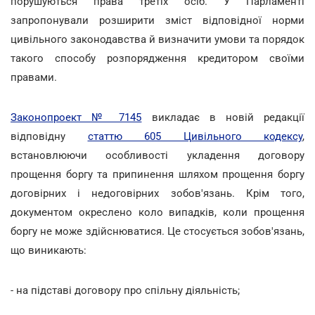
порушуються права третіх осіб. У Парламенті
запропонували розширити зміст відповідної норми
цивільного законодавства й визначити умови та порядок
такого способу розпорядження кредитором своїми
правами.
Законопроект № 7145
викладає в новій редакції
відповідну
статтю 605 Цивільного кодексу
,
встановлюючи особливості укладення договору
прощення боргу та припинення шляхом прощення боргу
договірних і недоговірних зобов'язань. Крім того,
документом окреслено коло випадків, коли прощення
боргу не може здійснюватися. Це стосується зобов'язань,
що виникають:
- на підставі договору про спільну діяльність;