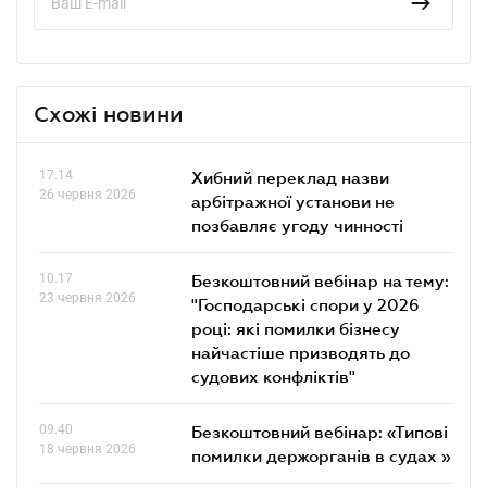
Схожі новини
17.14
Хибний переклад назви
26 червня 2026
арбітражної установи не
позбавляє угоду чинності
10.17
Безкоштовний вебінар на тему:
23 червня 2026
"Господарські спори у 2026
році: які помилки бізнесу
найчастіше призводять до
судових конфліктів"
09.40
Безкоштовний вебінар: «Типові
18 червня 2026
помилки держорганів в судах »