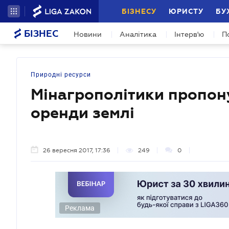
БІЗНЕСУ
ЮРИСТУ
БУ
БІЗНЕС
Новини
Аналітика
Інтерв'ю
П
Природні ресурси
Мінагрополітики пропону
оренди землі
26 вересня 2017, 17:36
249
0
Реклама