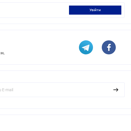
увійти
н.