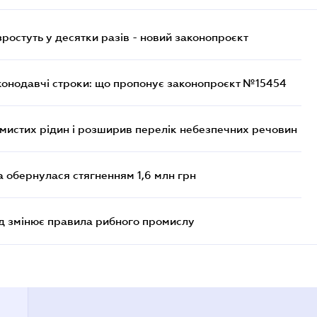
остуть у десятки разів - новий законопроєкт
конодавчі строки: що пропонує законопроєкт №15454
ймистих рідин і розширив перелік небезпечних речовин
а обернулася стягненням 1,6 млн грн
яд змінює правила рибного промислу