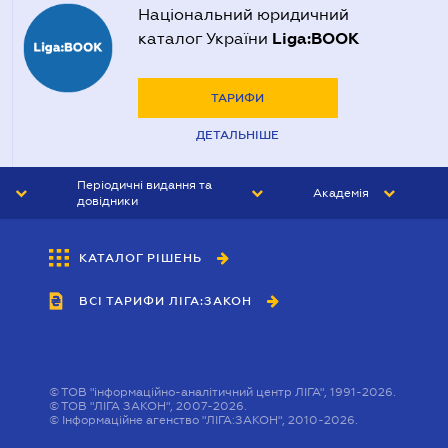
Національний юридичний
Liga:BOOK
каталог України
ТАРИФИ
ДЕТАЛЬНІШЕ
Періодичні видання та
Академія
довідники
ЮРИСТ&ЗАКОН
АКАДЕМІЯ ЛІГА:ЗАКОН
КАТАЛОГ РІШЕНЬ
БУХГАЛТЕР&ЗАКОН
ВСІ ТАРИФИ ЛІГА:ЗАКОН
ВІСНИК МСФЗ
ІНТЕРБУХ
ОСОБИСТИЙ ЕКСПЕРТ
©
ТОВ "інформаційно-аналітичний центр ЛІГА", 1991-2026.
©
ТОВ "ЛІГА ЗАКОН", 2007-2026.
©
Інформаційне агенство "ЛІГА:ЗАКОН", 2010-2026.