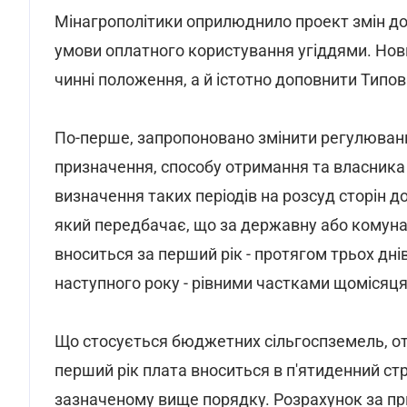
Мінагрополітики оприлюднило проект змін д
умови оплатного користування угіддями. Нов
чинні положення, а й істотно доповнити Типо
По-перше, запропоновано змінити регулюванн
призначення, способу отримання та власника
визначення таких періодів на розсуд сторін 
який передбачає, що за державну або комуна
вноситься за перший рік - протягом трьох дн
наступного року - рівними частками щомісяця
Що стосується бюджетних сільгоспземель, от
перший рік плата вноситься в п'ятиденний стро
зазначеному вище порядку. Розрахунок за пр