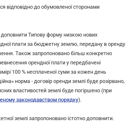
ься відповідно до обумовленої сторонами
и доповнити Типову форму низкою нових
ндної плати за бюджетну землю, передану в оренду
ншення. Також запропоновано більш конкретно
 невнесення орендної плати у передбачені
мірі 100 % несплаченої суми за кожен день
йна» норма - договір оренди землі буде розірвано,
исних властивостей землі буде погіршено (при
леному законодавством порядку
).
етної землі запропоновано істотно доповнити.