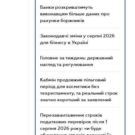
Банки розкриватимуть
виконавцям більше даних про
рахунки боржників
Законодавчі зміни у серпні 2026
для бізнесу в Україні
Головне за тиждень: державний
нагляд та регулювання
Кабмін продовжив пільговий
період для косметики без
техрегламенту, та реальний строк
значно коротший за заявлений
Перезавантаження строків
податкових перевірок після 1
серпня 2026 року: чи буде
обчислення строків давності "з