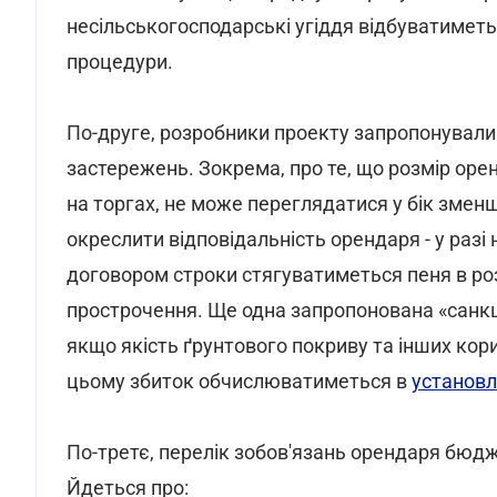
несільськогосподарські угіддя відбуватимет
процедури.
По-друге, розробники проекту запропонувал
застережень. Зокрема, про те, що розмір оре
на торгах, не може переглядатися у бік зме
окреслити відповідальність орендаря - у разі
договором строки стягуватиметься пеня в роз
прострочення. Ще одна запропонована «санкці
якщо якість ґрунтового покриву та інших кор
цьому збиток обчислюватиметься в
установ
По-третє, перелік зобов'язань орендаря бюдж
Йдеться про: