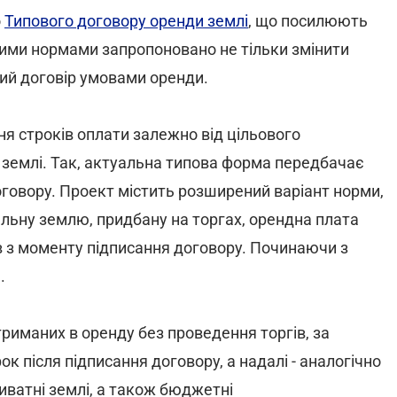
о
Типового договору оренди землі
, що посилюють
ими нормами запропоновано не тільки змінити
вий договір умовами оренди.
я строків оплати залежно від цільового
 землі. Так, актуальна типова форма передбачає
договору. Проект містить розширений варіант норми,
льну землю, придбану на торгах, орендна плата
ів з моменту підписання договору. Починаючи з
.
риманих в оренду без проведення торгів, за
к після підписання договору, а надалі - аналогічно
иватні землі, а також бюджетні