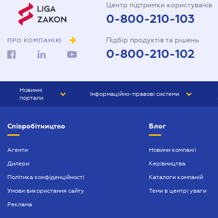
Центр підтримки користувачів
0-800-210-103
Підбір продуктів та рішень
ПРО КОМПАНІЮ
0-800-210-102
Новинні
Інформаційно-правові системи
портали
ЮРЛІГА
Право України
Співробітництво
Блог
БІЗНЕС
ГРАНД
БУХГАЛТЕР.ua
ПРАЙМ
Агенти
Новини компанії
Дилери
Керівництва
БУХГАЛТЕР ПРОФ
Політика конфіденційності
Каталоги компаній
ЮРИСТ ПРОФ
Умови використання сайту
Теми в центрі уваги
ЮРИСТ
Реклама
ПІДПРИЄМЕЦЬ