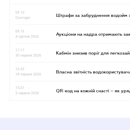
09.10
Штрафи за забруднення водойм зр
Сьогодні
09.16
Аукціони на надра отримають за
4 серпня 2026
17.17
Кабмін знизив поріг для легкоза
30 червня 2026
10.43
Власна звітність водокористувач
18 червня 2026
15.07
QR-код на кожній снасті – як ур
2 червня 2026