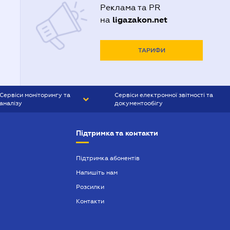
Реклама та PR
ligazakon.net
на
ТАРИФИ
Сервіси моніторингу та
Сервіси електронної звітності та
аналізу
документообігу
CONTR AGENT
Liga:REPORT
Підтримка та контакти
SMS-МАЯК
VERDICTUM
Підтримка абонентів
Напишіть нам
SEMANTRUM
Розсилки
SMS-МАЯК ІПОТЕКА
Контакти