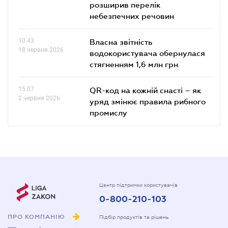
розширив перелік
небезпечних речовин
10.43
Власна звітність
18 червня 2026
водокористувача обернулася
стягненням 1,6 млн грн
15.07
QR-код на кожній снасті – як
2 червня 2026
уряд змінює правила рибного
промислу
Центр підтримки користувачів
0-800-210-103
ПРО КОМПАНІЮ
Підбір продуктів та рішень