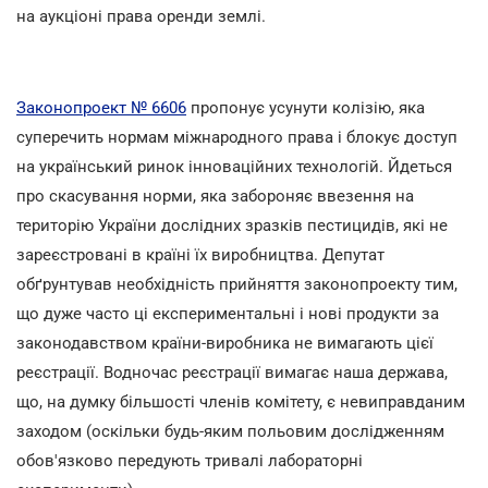
на аукціоні права оренди землі.
Законопроект № 6606
пропонує усунути колізію, яка
суперечить нормам міжнародного права і блокує доступ
на український ринок інноваційних технологій. Йдеться
про скасування норми, яка забороняє ввезення на
територію України дослідних зразків пестицидів, які не
зареєстровані в країні їх виробництва. Депутат
обґрунтував необхідність прийняття законопроекту тим,
що дуже часто ці експериментальні і нові продукти за
законодавством країни-виробника не вимагають цієї
реєстрації. Водночас реєстрації вимагає наша держава,
що, на думку більшості членів комітету, є невиправданим
заходом (оскільки будь-яким польовим дослідженням
обов'язково передують тривалі лабораторні