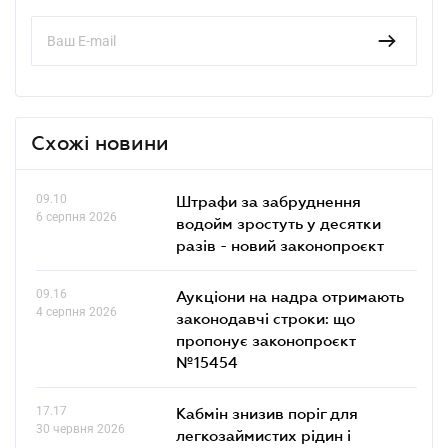
Схожі новини
09.10
Штрафи за забруднення
6 серпня 2026
водойм зростуть у десятки
разів - новий законопроєкт
09.16
Аукціони на надра отримають
4 серпня 2026
законодавчі строки: що
пропонує законопроєкт
№15454
17.17
Кабмін знизив поріг для
30 червня 2026
легкозаймистих рідин і