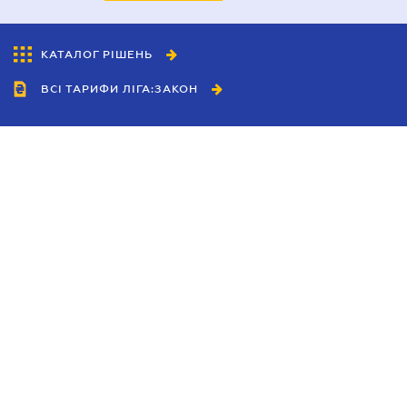
КАТАЛОГ РІШЕНЬ
ВСІ ТАРИФИ ЛІГА:ЗАКОН
Співробітництво
Агенти
Дилери
Політика конфіденційності
Умови використання сайту
Реклама
Блог
Новини компанії
Керівництва
Каталоги компаній