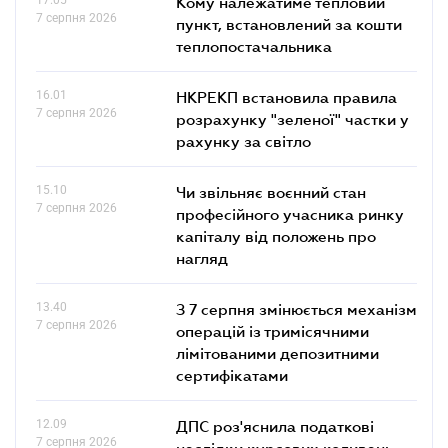
Кому належатиме тепловий
7 серпня 2026
пункт, встановлений за кошти
теплопостачальника
16.01
НКРЕКП встановила правила
7 серпня 2026
розрахунку "зеленої" частки у
рахунку за світло
15.10
Чи звільняє воєнний стан
7 серпня 2026
професійного учасника ринку
капіталу від положень про
нагляд
13.40
З 7 серпня змінюється механізм
7 серпня 2026
операцій із тримісячними
лімітованими депозитними
сертифікатами
12.09
ДПС роз'яснила податкові
7 серпня 2026
наслідки курсових коливань,