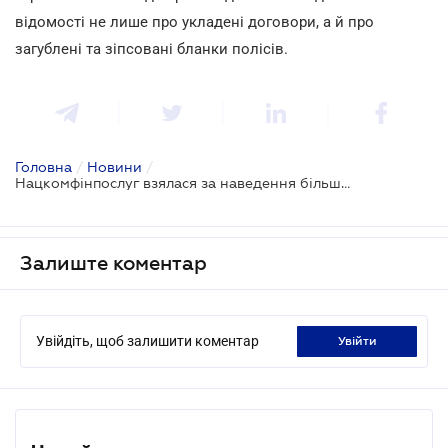
відомості не лише про укладені договори, а й про
загублені та зіпсовані бланки полісів.
Головна
/
Новини
/
Нацкомфінпослуг взялася за наведення більшого ладу на ринку автоцивілки
Залиште коментар
Увійдіть, щоб залишити коментар
увійти