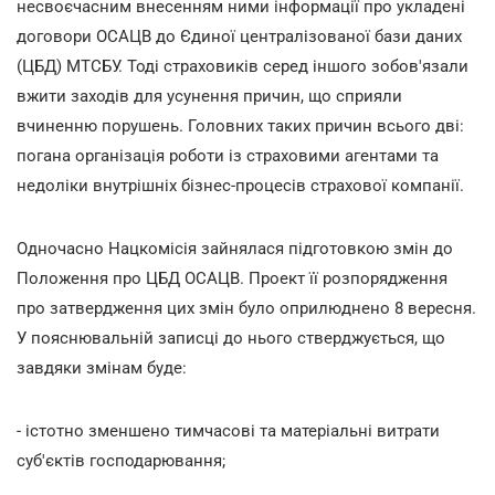
несвоєчасним внесенням ними інформації про укладені
договори ОСАЦВ до Єдиної централізованої бази даних
(ЦБД) МТСБУ. Тоді страховиків серед іншого зобов'язали
вжити заходів для усунення причин, що сприяли
вчиненню порушень. Головних таких причин всього дві:
погана організація роботи із страховими агентами та
недоліки внутрішніх бізнес-процесів страхової компанії.
Одночасно Нацкомісія зайнялася підготовкою змін до
Положення про ЦБД ОСАЦВ. Проект її розпорядження
про затвердження цих змін було оприлюднено 8 вересня.
У пояснювальній записці до нього стверджується, що
завдяки змінам буде:
- істотно зменшено тимчасові та матеріальні витрати
суб'єктів господарювання;