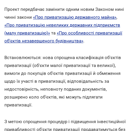
Проект передбачає замінити одним новим Законом нині
чинні закони
«Про приватизацію державного майна»
,
«Про приватизацію невеликих державних підприємств
(малу приватизацію)»
та
«Про особливості приватизації
об'єктів незавершеного будівництва»
.
Встановлюються: нова спрощена класифікація об'єктів
приватизації (об'єкти малої приватизації та великої),
вимоги до покупців об'єктів приватизації й обмеження
щодо їх участі в приватизації, відповідальність за
недостовірність, неповноту поданих документів,
розширено коло об'єктів, які можуть підлягати
приватизації.
З метою спрощення процедур і підвищення інвестиційної
привабливості об'єкти приватизації продаватимуться без