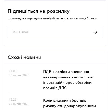
Підпишіться на розсилку
Щопонеділка отримуйте weekly-digest про ключові події бізнесу
Схожі новини
14.08
ПДВ-наслідки знищення
30 липня 2026
незавершених капітальних
інвестицій через обстріли:
позиція ДПС
12.26
Коли власники брендів
27 липня 2026
ризикують донарахуванням