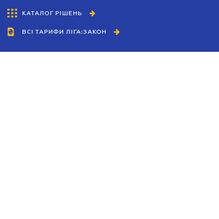
КАТАЛОГ РІШЕНЬ
ВСІ ТАРИФИ ЛІГА:ЗАКОН
Співробітництво
Агенти
Дилери
Політика конфіденційності
Умови використання сайту
Реклама
Блог
Новини компанії
Керівництва
Каталоги компаній
Теми в центрі уваги