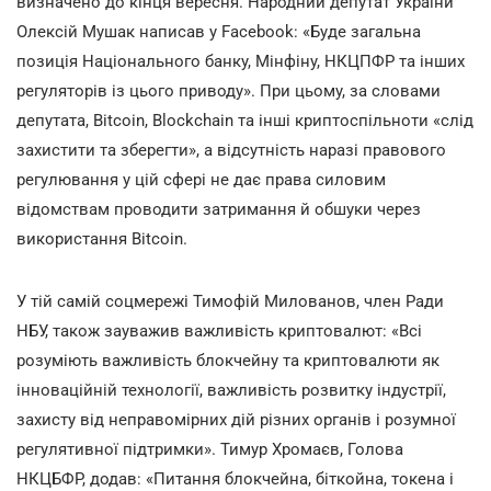
визначено до кінця вересня. Народний депутат України
Олексій Мушак написав у Facebook: «Буде загальна
позиція Національного банку, Мінфіну, НКЦПФР та інших
регуляторів із цього приводу». При цьому, за словами
депутата, Bitcoin, Blockchain та інші криптоспільноти «слід
захистити та зберегти», а відсутність наразі правового
регулювання у цій сфері не дає права силовим
відомствам проводити затримання й обшуки через
використання Bitcoin.
У тій самій соцмережі Тимофій Милованов, член Ради
НБУ, також зауважив важливість криптовалют: «Всі
розуміють важливість блокчейну та криптовалюти як
інноваційній технології, важливість розвитку індустрії,
захисту від неправомірних дій різних органів і розумної
регулятивної підтримки». Тимур Хромаєв, Голова
НКЦБФР, додав: «Питання блокчейна, біткойна, токена і