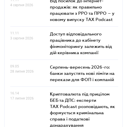
Від посилок до інтернет-
4 серпня 2026
продажів: як правильно
працювати з РРО та ПРРО – у
новому випуску TAX Podcast
11.11
Доступ відповідального
3 серпня 2026
працівника до кабінету
фінмоніторингу залежить від
дій керівника компанії
09.05
Серпень-вересень 2026-го:
28 липня 2026
банки запустять нові ліміти на
перекази для ФОП і компаній
16.14
Криптовалюта під прицілом
17 липня 2026
БЕБ та ДПС: експерти
TAX Podcast розповідають, як
формується кримінальна
справа і податкові
донарахування