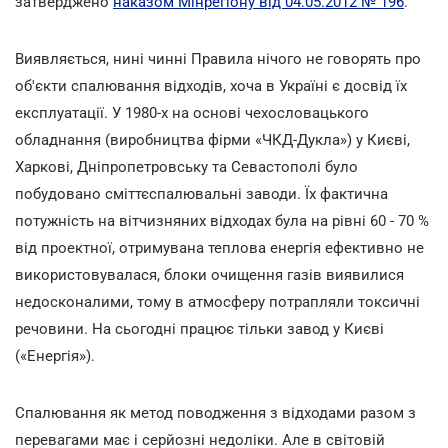
затверджено
наказом Мінрегіону від 04.05.2012 № 196
.
Виявляється, нині чинні Правила нічого не говорять про
об'єкти спалювання відходів, хоча в Україні є досвід їх
експлуатації. У 1980-х на основі чехословацького
обладнання (виробництва фірми «ЧКД-Дукла») у Києві,
Харкові, Дніпропетровську та Севастополі було
побудовано сміттєспалювальні заводи. Їх фактична
потужність на вітчизняних відходах була на рівні 60 - 70 %
від проектної, отримувана теплова енергія ефективно не
використовувалася, блоки очищення газів виявилися
недосконалими, тому в атмосферу потрапляли токсичні
речовини. На сьогодні працює тільки завод у Києві
(«Енергія»).
Спалювання як метод поводження з відходами разом з
перевагами має і серйозні недоліки. Але в світовій