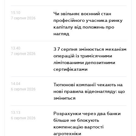
15.10
Чи звільняє воєнний стан
7 серпня 2026
професійного учасника ринку
капіталу від положень про
нагляд
13.40
З 7 серпня змінюється механізм
7 серпня 2026
операцій із тримісячними
лімітованими депозитними
сертифікатами
14.04
Тютюнові компанії чекають на
6 серпня 2026
нові правила відеонагляду: що
зміниться
13.13
Розрахунки через два банки
6 серпня 2026
більше не блокують
компенсацію вартості
агротехніки