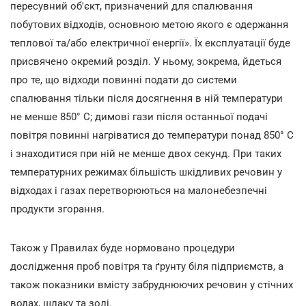
пересувний об'єкт, призначений для спалювання
побутових відходів, основною метою якого є одержання
теплової та/або електричної енергії». Їх експлуатації буде
присвячено окремий розділ. У ньому, зокрема, йдеться
про те, що відходи повинні подати до системи
спалювання тільки після досягнення в ній температури
не менше 850° С; димові гази після останньої подачі
повітря повинні нагріватися до температури понад 850° С
і знаходитися при ній не менше двох секунд. При таких
температурних режимах більшість шкідливих речовин у
відходах і газах перетворюються на малонебезпечні
продукти згорання.
Також у Правилах буде нормовано процедури
дослідження проб повітря та ґрунту біля підприємств, а
також показники вмісту забруднюючих речовин у стічних
водах, шлаку та золі.