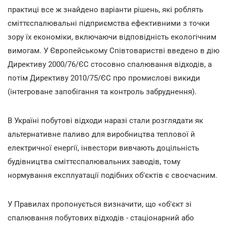
практиці все ж знайдено варіанти рішень, які роблять
сміттєспалювальні підприємства ефективними з точки
зору їх економіки, включаючи відповідність екологічним
вимогам. У Європейському Співтоваристві введено в дію
Директиву 2000/76/ЄС стосовно спалювання відходів, а
потім Директиву 2010/75/ЄС про промислові викиди
(інтегроване запобігання та контроль забруднення).
В Україні побутові відходи наразі стали розглядати як
альтернативне паливо для виробництва теплової й
електричної енергії, інвестори вивчають доцільність
будівництва сміттєспалювальних заводів, тому
нормування експлуатації подібних об'єктів є своєчасним.
У Правилах пропонується визначити, що «об'єкт зі
спалювання побутових відходів - стаціонарний або