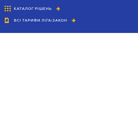
КАТАЛОГ РІШЕНЬ
ВСІ ТАРИФИ ЛІГА:ЗАКОН
Співробітництво
Агенти
Дилери
Політика конфіденційності
Умови використання сайту
Реклама
Блог
Новини компанії
Керівництва
Каталоги компаній
Теми в центрі уваги