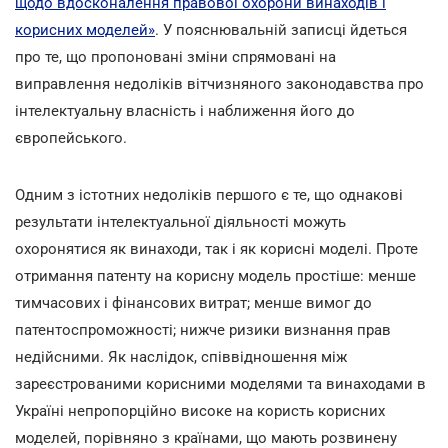
щодо вдосконалення правової охорони винаходів і
корисних моделей»
. У пояснювальній записці йдеться
про те, що пропоновані зміни спрямовані на
виправлення недоліків вітчизняного законодавства про
інтелектуальну власність і наближення його до
європейського.
Одним з істотних недоліків першого є те, що однакові
результати інтелектуальної діяльності можуть
охоронятися як винаходи, так і як корисні моделі. Проте
отримання патенту на корисну модель простіше: менше
тимчасових і фінансових витрат; менше вимог до
патентоспроможності; нижче ризики визнання прав
недійсними. Як наслідок, співвідношення між
зареєстрованими корисними моделями та винаходами в
Україні непропорційно високе на користь корисних
моделей, порівняно з країнами, що мають розвинену