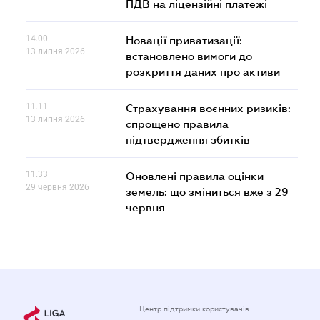
ПДВ на ліцензійні платежі
14.00
Новації приватизації:
13 липня 2026
встановлено вимоги до
розкриття даних про активи
11.11
Страхування воєнних ризиків:
13 липня 2026
спрощено правила
підтвердження збитків
11.33
Оновлені правила оцінки
29 червня 2026
земель: що зміниться вже з 29
червня
Центр підтримки користувачів