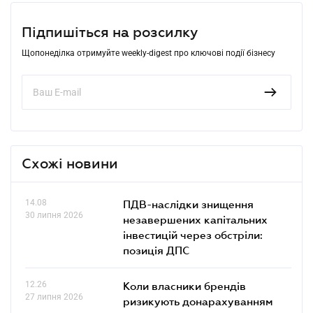
Підпишіться на розсилку
Щопонеділка отримуйте weekly-digest про ключові події бізнесу
Схожі новини
14.08
ПДВ-наслідки знищення
30 липня 2026
незавершених капітальних
інвестицій через обстріли:
позиція ДПС
12.26
Коли власники брендів
27 липня 2026
ризикують донарахуванням