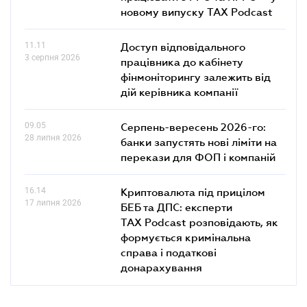
новому випуску TAX Podcast
11.11
Доступ відповідального
3 серпня 2026
працівника до кабінету
фінмоніторингу залежить від
дій керівника компанії
09.05
Серпень-вересень 2026-го:
28 липня 2026
банки запустять нові ліміти на
перекази для ФОП і компаній
16.14
Криптовалюта під прицілом
17 липня 2026
БЕБ та ДПС: експерти
TAX Podcast розповідають, як
формується кримінальна
справа і податкові
донарахування