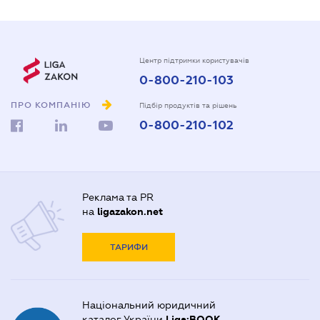
Центр підтримки користувачів
0-800-210-103
ПРО КОМПАНІЮ
Підбір продуктів та рішень
0-800-210-102
Реклама та PR
на
ligazakon.net
ТАРИФИ
Національний юридичний
каталог України
Liga:BOOK