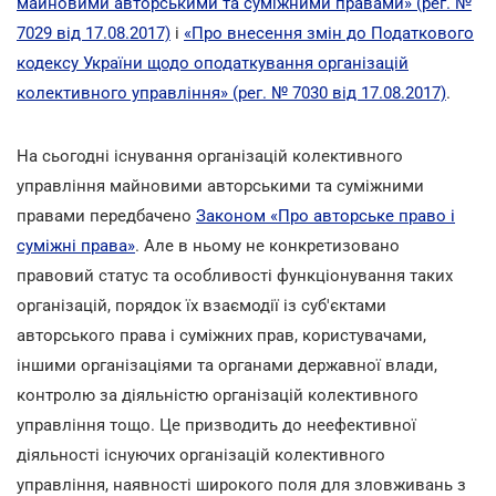
майновими авторськими та суміжними правами» (рег. №
7029 від 17.08.2017)
і
«Про внесення змін до Податкового
кодексу України щодо оподаткування організацій
колективного управління» (рег. № 7030 від 17.08.2017)
.
На сьогодні існування організацій колективного
управління майновими авторськими та суміжними
правами передбачено
Законом «Про авторське право і
суміжні права»
. Але в ньому не конкретизовано
правовий статус та особливості функціонування таких
організацій, порядок їх взаємодії із суб'єктами
авторського права і суміжних прав, користувачами,
іншими організаціями та органами державної влади,
контролю за діяльністю організацій колективного
управління тощо. Це призводить до неефективної
діяльності існуючих організацій колективного
управління, наявності широкого поля для зловживань з