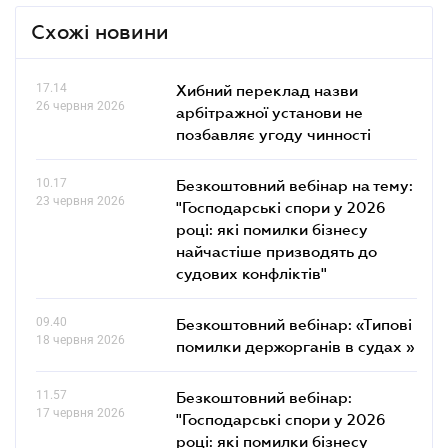
Схожі новини
17.14
Хибний переклад назви
26 червня 2026
арбітражної установи не
позбавляє угоду чинності
10.17
Безкоштовний вебінар на тему:
23 червня 2026
"Господарські спори у 2026
році: які помилки бізнесу
найчастіше призводять до
судових конфліктів"
09.40
Безкоштовний вебінар: «Типові
18 червня 2026
помилки держорганів в судах »
11.57
Безкоштовний вебінар:
17 червня 2026
"Господарські спори у 2026
році: які помилки бізнесу