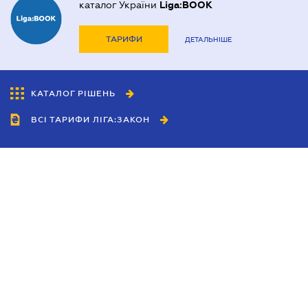
каталог України
Liga:BOOK
ТАРИФИ
ДЕТАЛЬНІШЕ
КАТАЛОГ РІШЕНЬ
ВСІ ТАРИФИ ЛІГА:ЗАКОН
Співробітництво
Агенти
Дилери
Політика конфіденційності
Умови використання сайту
Реклама
Блог