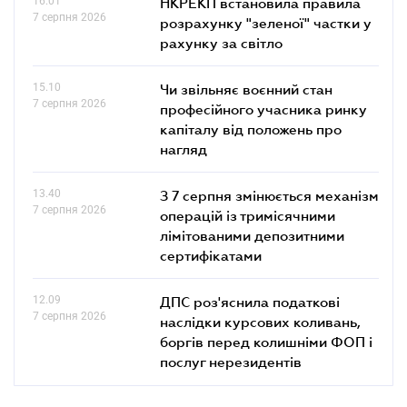
16.01
НКРЕКП встановила правила
7 серпня 2026
розрахунку "зеленої" частки у
рахунку за світло
15.10
Чи звільняє воєнний стан
7 серпня 2026
професійного учасника ринку
капіталу від положень про
нагляд
13.40
З 7 серпня змінюється механізм
7 серпня 2026
операцій із тримісячними
лімітованими депозитними
сертифікатами
12.09
ДПС роз'яснила податкові
7 серпня 2026
наслідки курсових коливань,
боргів перед колишніми ФОП і
послуг нерезидентів