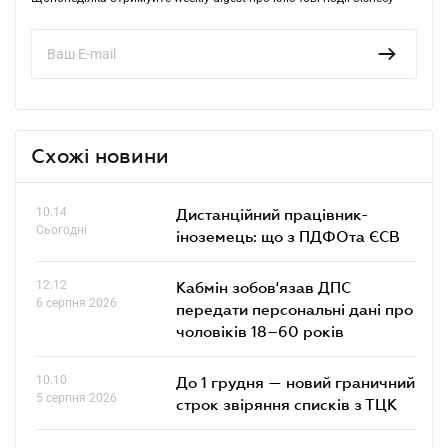
Схожі новини
10.14
Дистанційний працівник-
Сьогодні
іноземець: що з ПДФОта ЄСВ
12.12
Кабмін зобов'язав ДПС
6 серпня 2026
передати персональні дані про
чоловіків 18–60 років
10.10
До 1 грудня — новий граничний
5 серпня 2026
строк звіряння списків з ТЦК