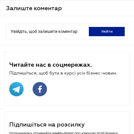
Залиште коментар
Увійдіть, щоб залишити коментар
увійти
Читайте нас в соцмережах.
Підпишіться, щоб бути в курсі усіх бізнес-новин.
Підпишіться на розсилку
Щопонеділка отримуйте weekly-digest про ключові події бізнесу