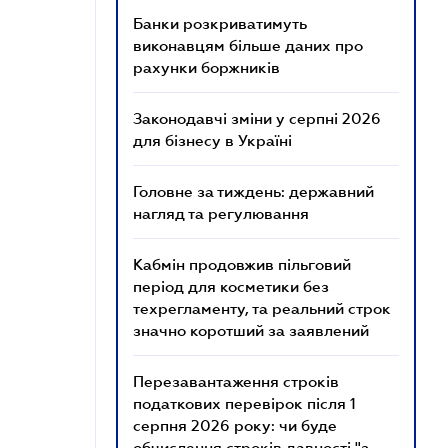
Банки розкриватимуть
виконавцям більше даних про
рахунки боржників
Законодавчі зміни у серпні 2026
для бізнесу в Україні
Головне за тиждень: державний
нагляд та регулювання
Кабмін продовжив пільговий
період для косметики без
техрегламенту, та реальний строк
значно коротший за заявлений
Перезавантаження строків
податкових перевірок після 1
серпня 2026 року: чи буде
обчислення строків давності "з