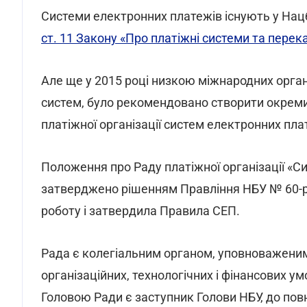
Системи електронних платежів існують у Нацб
ст. 11 Закону «Про платіжні системи та перека
Але ще у 2015 році низкою міжнародних орган
систем, було рекомендовано створити окреми
платіжної організації систем електронних плат
Положення про Раду платіжної організації «С
затверджено рішенням Правління НБУ № 60-рш
роботу і затвердила Правила СЕП.
Рада є колегіальним органом, уповноваженим
організаційних, технологічних і фінансових у
Головою Ради є заступник Голови НБУ, до пов