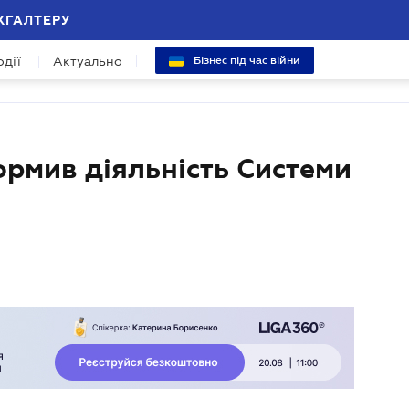
ХГАЛТЕРУ
одії
Актуально
Бізнес під час війни
рмив діяльність Системи