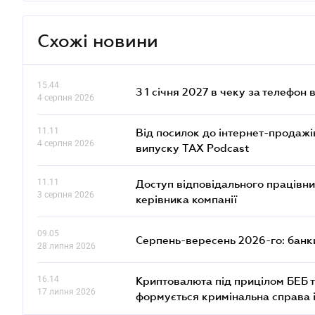
Схожі новини
15.44
З 1 січня 2027 в чеку за телефон
4 серпня 2026
11.11
Від посилок до інтернет-продажі
4 серпня 2026
випуску TAX Podcast
11.11
Доступ відповідального працівни
3 серпня 2026
керівника компанії
09.05
Серпень-вересень 2026-го: банки
28 липня 2026
16.14
Криптовалюта під прицілом БЕБ т
17 липня 2026
формується кримінальна справа 