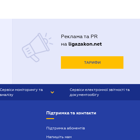
Реклама та PR
ligazakon.net
на
ТАРИФИ
Сервіси моніторингу та
Сервіси електронної звітності та
аналізу
документообігу
CONTR AGENT
Liga:REPORT
Підтримка та контакти
SMS-МАЯК
VERDICTUM
Підтримка абонентів
Напишіть нам
SEMANTRUM