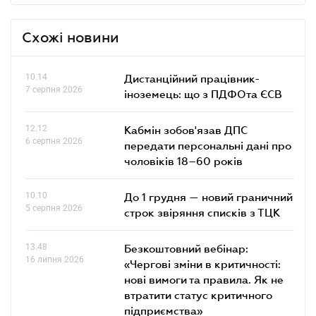
Схожі новини
10.14
Дистанційний працівник-
7 серпня 2026
іноземець: що з ПДФОта ЄСВ
12.12
Кабмін зобов'язав ДПС
6 серпня 2026
передати персональні дані про
чоловіків 18–60 років
10.10
До 1 грудня — новий граничний
5 серпня 2026
строк звіряння списків з ТЦК
13.48
Безкоштовний вебінар:
16 липня 2026
«Чергові зміни в критичності:
нові вимоги та правила. Як не
втратити статус критичного
підприємства»