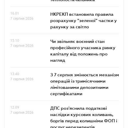
16.01
НКРЕКП встановила правила
7 серпня 2026
розрахунку "зеленої" частки у
рахунку за світло
15.10
Чи звільняє воєнний стан
7 серпня 2026
професійного учасника ринку
капіталу від положень про
нагляд
13.40
З 7 серпня змінюється механізм
7 серпня 2026
операцій із тримісячними
лімітованими депозитними
сертифікатами
12.09
ДПС роз'яснила податкові
7 серпня 2026
наслідки курсових коливань,
боргів перед колишніми ФОП і
послуг нерезидентів