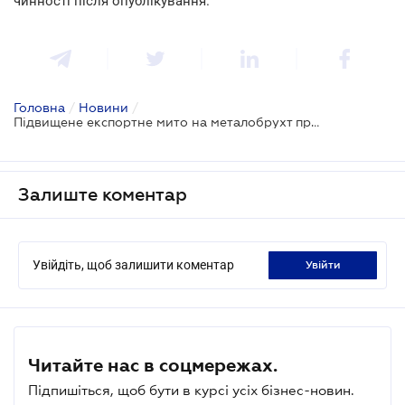
чинності після опублікування.
Головна
/
Новини
/
Підвищене експортне мито на металобрухт продовжено на рік
Залиште коментар
Увійдіть, щоб залишити коментар
увійти
Читайте нас в соцмережах.
Підпишіться, щоб бути в курсі усіх бізнес-новин.