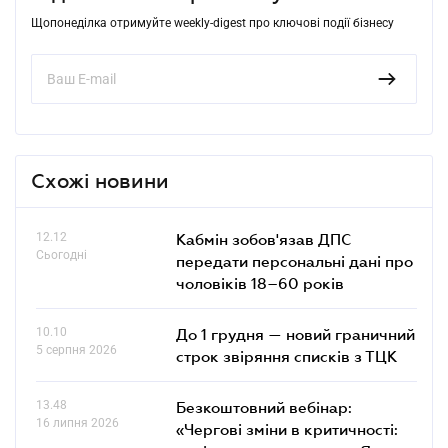
Щопонеділка отримуйте weekly-digest про ключові події бізнесу
Схожі новини
12.12
Кабмін зобов'язав ДПС
Сьогодні
передати персональні дані про
чоловіків 18–60 років
10.10
До 1 грудня — новий граничний
5 серпня 2026
строк звіряння списків з ТЦК
13.48
Безкоштовний вебінар:
16 липня 2026
«Чергові зміни в критичності: