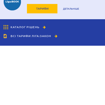
ТАРИФИ
ДЕТАЛЬНІШЕ
КАТАЛОГ РІШЕНЬ
ВСІ ТАРИФИ ЛІГА:ЗАКОН
Співробітництво
Агенти
Дилери
Політика конфіденційності
Умови використання сайту
Реклама
Блог
Новини компанії