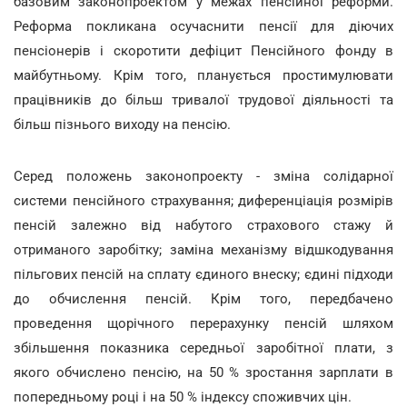
базовим законопроектом у межах пенсійної реформи.
Реформа покликана осучаснити пенсії для діючих
пенсіонерів і скоротити дефіцит Пенсійного фонду в
майбутньому. Крім того, планується простимулювати
працівників до більш тривалої трудової діяльності та
більш пізнього виходу на пенсію.
Серед положень законопроекту - зміна солідарної
системи пенсійного страхування; диференціація розмірів
пенсій залежно від набутого страхового стажу й
отриманого заробітку; заміна механізму відшкодування
пільгових пенсій на сплату єдиного внеску; єдині підходи
до обчислення пенсій. Крім того, передбачено
проведення щорічного перерахунку пенсій шляхом
збільшення показника середньої заробітної плати, з
якого обчислено пенсію, на 50 % зростання зарплати в
попередньому році і на 50 % індексу споживчих цін.