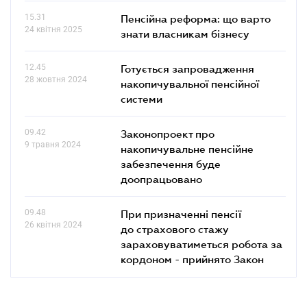
15.31
Пенсійна реформа: що варто
24 квітня 2025
знати власникам бізнесу
12.45
Готується запровадження
28 жовтня 2024
накопичувальної пенсійної
системи
09.42
Законопроект про
9 травня 2024
накопичувальне пенсійне
забезпечення буде
доопрацьовано
09.48
При призначенні пенсії
26 квітня 2024
до страхового стажу
зараховуватиметься робота за
кордоном - прийнято Закон