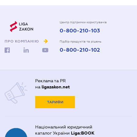
Центр підтримки користувачів
0-800-210-103
ПРО КОМПАНІЮ
Підбір продуктів та рішень
0-800-210-102
Реклама та PR
на
ligazakon.net
ТАРИФИ
Національний юридичний
каталог України
Liga:BOOK