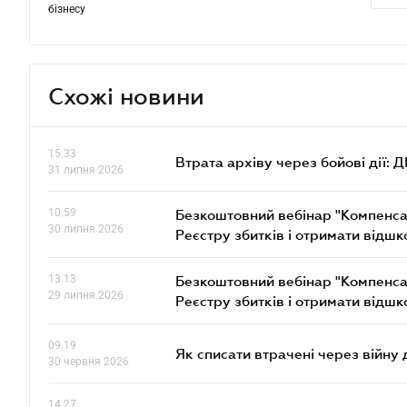
бізнесу
Схожі новини
15.33
Втрата архіву через бойові дії: 
31 липня 2026
10.59
Безкоштовний вебінар "Компенсац
30 липня 2026
Реєстру збитків і отримати відш
13.13
Безкоштовний вебінар "Компенсац
29 липня 2026
Реєстру збитків і отримати відш
09.19
Як списати втрачені через війну
30 червня 2026
14.27