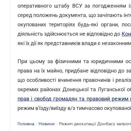
оперативного штабу ВСУ за погодженням із
серед положень документа, що зачіпають інт
окупованих територіях будь-які органи, по
діяльність здійснюється не відповідно до
Кон
які їх дії як представників влади є незаконни
При цьому за фізичними та юридичними осо
права на їх майно, придбане відповідно до з
що особливості вчинення правочинів і реалі
окремих районах Донецької та Луганської 
прав і свобод громадян та правовий режим н
режим в'їзду/виїзду в/з тимчасово окуповано
Головна
/
Новини
/
Режим деокупації Донбасу запро