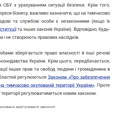
 СБУ з урахуванням ситуації безпеки. Крім того,
ереси бізнесу, важливо зазначити, що на тимчасово
садові та службові особи є незаконними (якщо їх
ституції
та інших законів України). Відповідно, будь-
ми і не створюють правових наслідків.
бами зберігається право власності й інші речові
аконодавства України. Крім цього, передбачається,
зації інших прав та свобод людини і громадянина в
областей регулюються
Законом «Про забезпечення
а тимчасово окупованій території України»
. Проте
ї території регулюватиметься новим законом.
поновано врегулювати законом