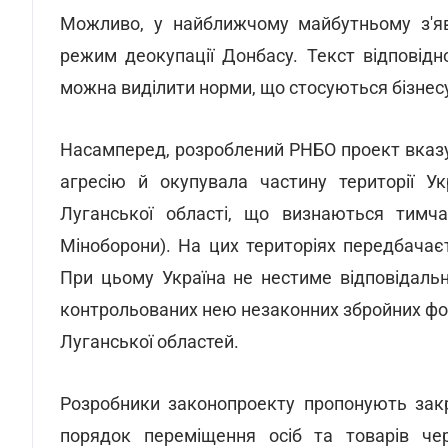
Можливо, у найближчому майбутньому з'яв
режим деокупації Донбасу. Текст відповід
можна виділити норми, що стосуються бізнесу
Насамперед, розроблений РНБО проект вказу
агресію й окупувала частину території Ук
Луганської області, що визнаються тимча
Міноборони). На цих територіях передбача
При цьому Україна не нестиме відповідальн
контрольованих нею незаконних збройних фор
Луганської областей.
Розробники законопроекту пропонують закр
порядок переміщення осіб та товарів че