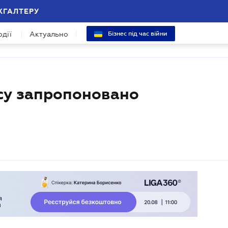
ХГАЛТЕРУ
одії
Актуально
Бізнес під час війни
су запропоновано