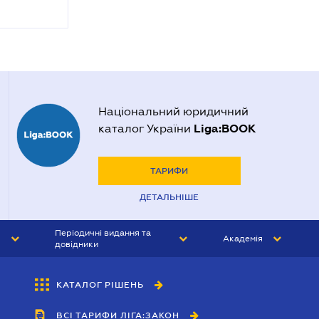
Національний юридичний
Liga:BOOK
каталог України
ТАРИФИ
ДЕТАЛЬНІШЕ
Періодичні видання та
Академія
довідники
ЮРИСТ&ЗАКОН
АКАДЕМІЯ ЛІГА:ЗАКОН
КАТАЛОГ РІШЕНЬ
БУХГАЛТЕР&ЗАКОН
ВСІ ТАРИФИ ЛІГА:ЗАКОН
ВІСНИК МСФЗ