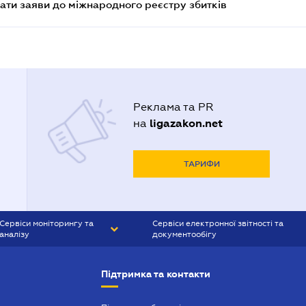
ати заяви до міжнародного реєстру збитків
Реклама та PR
ligazakon.net
на
ТАРИФИ
Сервіси моніторингу та
Сервіси електронної звітності та
аналізу
документообігу
CONTR AGENT
Liga:REPORT
Підтримка та контакти
SMS-МАЯК
VERDICTUM