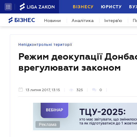
БІЗНЕСУ
ЮРИСТУ
БУ
БІЗНЕС
Новини
Аналітика
Інтерв'ю
П
Непідконтрольні території
Режим деокупації Донба
врегулювати законом
13 липня 2017, 13:15
325
0
Реклама