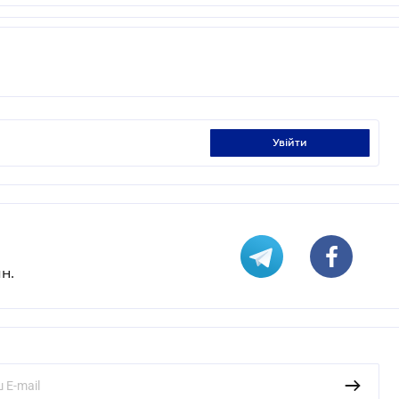
увійти
н.