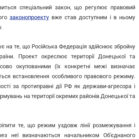
иться спеціальний закон, що регулює правовий
ного
законопроекту
вже став доступним і в ньому
.
є на те, що Російська Федерація здійснює збройну
раїни. Проект окреслює території Донецької та
сово окупованими (їх конкретні межі визначає
ється встановлення особливого правового режиму.
ості за протиправні дії РФ як держави-агресора і
мувань на території окремих районів Донецької та
іпити те, що режим уздовж лінії розмежування і
рез неї визначаються начальником Об'єднаного