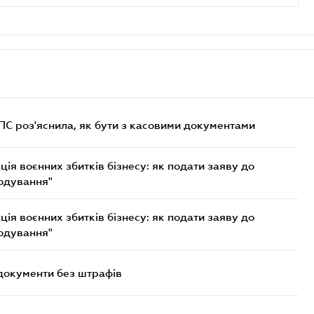
ДПС роз'яснила, як бути з касовими документами
ія воєнних збитків бізнесу: як подати заяву до
кодування"
ія воєнних збитків бізнесу: як подати заяву до
кодування"
 документи без штрафів