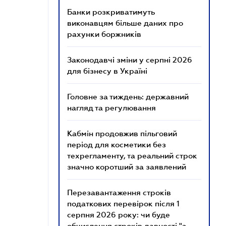
Банки розкриватимуть
виконавцям більше даних про
рахунки боржників
Законодавчі зміни у серпні 2026
для бізнесу в Україні
Головне за тиждень: державний
нагляд та регулювання
Кабмін продовжив пільговий
період для косметики без
техрегламенту, та реальний строк
значно коротший за заявлений
Перезавантаження строків
податкових перевірок після 1
серпня 2026 року: чи буде
обчислення строків давності "з