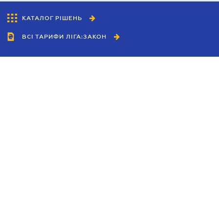
КАТАЛОГ РІШЕНЬ
ВСІ ТАРИФИ ЛІГА:ЗАКОН
Співробітництво
Агенти
Дилери
Політика конфіденційності
Умови використання сайту
Реклама
Блог
Новини компанії
Керівництва
Каталоги компаній
Теми в центрі уваги