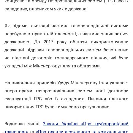
концесію та оренду газорозподільних систем (ГРС) або їх
складових, власником яких є держава.
Як відомо, сьогодні частина газорозподільної системи
перебуває в приватній власності, а частина залишається
державною. До 2017 року облгази використовували
державні відрізки газорозподільних систем безоплатно
на підставі договорів господарського відання, які були
укладені між Міненерговугілля та облгазами.
На виконання приписів Уряду Міненерговугілля уклало з
операторами газорозподільних систем нові договори
експлуатації ГРС або їх складових. Питання платного
використання ГРС було тимчасово врегульовано.
Водночас чинні
Закони України «Про трубопровідний
транспорт»
та
«Про оренду державного та комунального