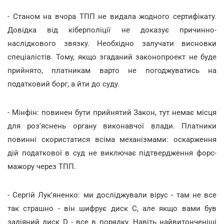
- Станом на вчора ТПП не видала жодного сертифікату.
Довідка від кіберполіції не доказує причинно-
наслідкового звязку. Необхідно залучати висновки
спеціалістів. Тому, якщо згаданий законопроект не буде
прийнято, платникам варто не погоджуватись на
податковий борг, а йти до суду.
- Мінфін: повинен бути прийнятий Закон, тут немає місця
для роз'яснень органу виконавчої влади. Платники
повинні скористатися всіма механізмами: оскарження
дій податкової в суд не виключає підтвердження форс-
мажору через ТПП.
- Сергій Лук'яненко: ми досліджували вірус - там не все
так страшно - він шифрує диск С, але якщо вами був
задіяний диск D - все в порядку. Навіть найвитонченіші