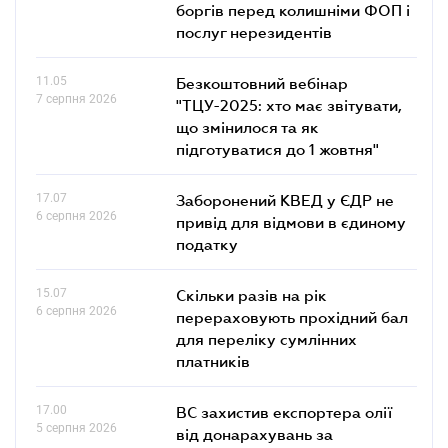
боргів перед колишніми ФОП і
послуг нерезидентів
11.05
Безкоштовний вебінар
7 серпня 2026
"ТЦУ-2025: хто має звітувати,
що змінилося та як
підготуватися до 1 жовтня"
17.07
Заборонений КВЕД у ЄДР не
6 серпня 2026
привід для відмови в єдиному
податку
15.07
Скільки разів на рік
6 серпня 2026
перераховують прохідний бал
для переліку сумлінних
платників
17.00
ВС захистив експортера олії
5 серпня 2026
від донарахувань за