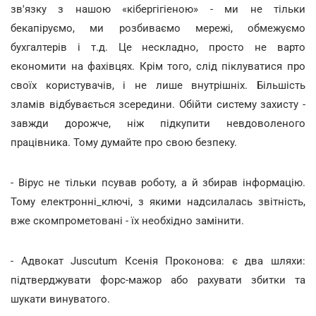
зв'язку з нашою «кібергігіеною» - ми не тільки
бекапіруємо, ми розбиваємо мережі, обмежуємо
бухгалтерів і т.д. Це нескладно, просто не варто
економити на фахівцях. Крім того, слід піклуватися про
своїх користувачів, і не лише внутрішніх. Більшість
зламів відбувається зсередини. Обійти систему захисту -
завжди дорожче, ніж підкупити невдоволеного
працівника. Тому думайте про свою безпеку.
- Вірус не тільки псував роботу, а й збирав інформацію.
Тому електронні_ключі, з якими надсилалась звітність,
вже скомпрометовані - їх необхідно замінити.
- Адвокат Juscutum Ксенія Проконова: є два шляхи:
підтверджувати форс-мажор або рахувати збитки та
шукати винуватого.