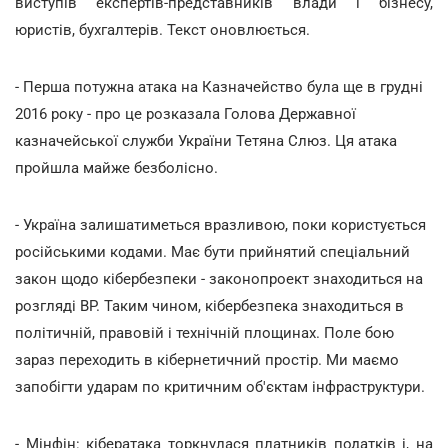
виступів експертів-представників влади і бізнесу,
юристів, бухгалтерів. Текст оновлюється.
- Перша потужна атака на Казначейство була ще в грудні
2016 року - про це розказала Голова Державної
казначейської служби України Тетяна Слюз. Ця атака
пройшла майже безболісно.
- Україна залишатиметься вразливою, поки користується
російськими кодами. Має бути прийнятий спеціальний
закон щодо кібербезпеки - законопроект знаходиться на
розгляді ВР. Таким чином, кібербезпека знаходиться в
політичній, правовій і технічній площинах. Поле бою
зараз переходить в кібернетичний простір. Ми маємо
запобігти ударам по критичним об'єктам інфраструктури.
- Мінфін: кібератака торкнулася платників податків і, на