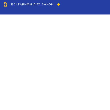
ВСІ ТАРИФИ ЛІГА:ЗАКОН
Співробітництво
Агенти
Дилери
Політика конфіденційності
Умови використання сайту
Реклама
Блог
Новини компанії
Керівництва
Каталоги компаній
Теми в центрі уваги
Підтримка та контакти