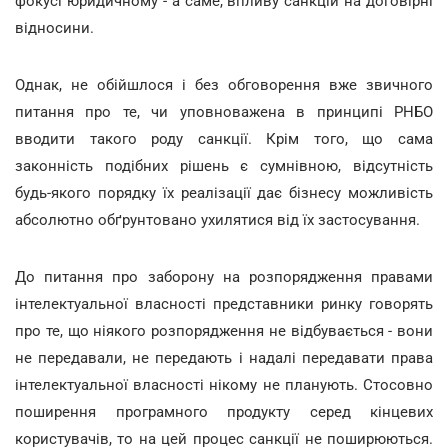
фокусі юридичному - а саме, впливу санкцій на договірні
відносини.
Однак, не обійшлося і без обговорення вже звичного
питання про те, чи уповноважена в принципі РНБО
вводити такого роду санкції. Крім того, що сама
законність подібних рішень є сумнівною, відсутність
будь-якого порядку їх реалізації дає бізнесу можливість
абсолютно обґрунтовано ухилятися від їх застосування.
До питання про заборону на розпорядження правами
інтелектуальної власності представники ринку говорять
про те, що ніякого розпорядження не відбувається - вони
не передавали, не передають і надалі передавати права
інтелектуальної власності нікому не планують. Стосовно
поширення програмного продукту серед кінцевих
користувачів, то на цей процес санкції не поширюються.