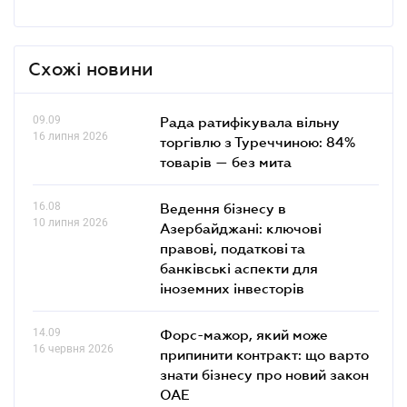
Схожі новини
09.09
Рада ратифікувала вільну
16 липня 2026
торгівлю з Туреччиною: 84%
товарів — без мита
16.08
Ведення бізнесу в
10 липня 2026
Азербайджані: ключові
правові, податкові та
банківські аcпекти для
іноземних інвесторів
14.09
Форс-мажор, який може
16 червня 2026
припинити контракт: що варто
знати бізнесу про новий закон
ОАЕ