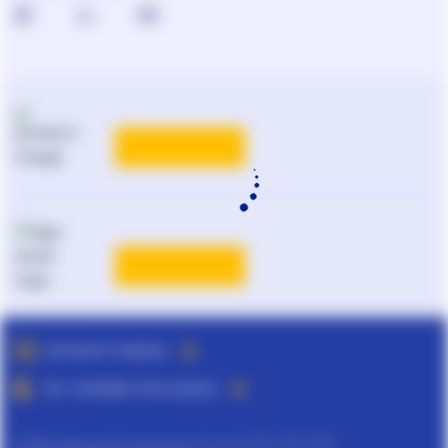
0-800-210-102
Реклама та PR
на
ligazakon.net
ТАРИФИ
Національний юридичний
каталог України
Liga:BOOK
ТАРИФИ
ДЕТАЛЬНІШЕ
КАТАЛОГ РІШЕНЬ