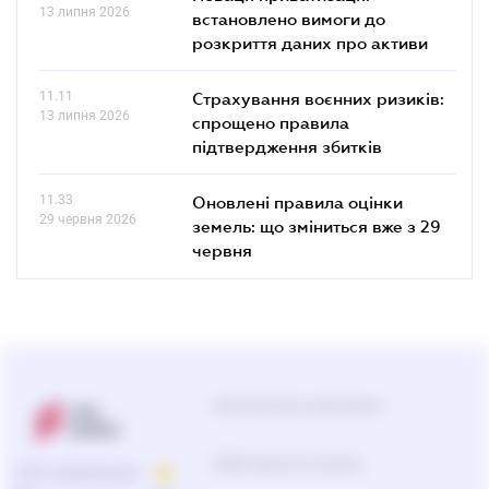
13 липня 2026
встановлено вимоги до
розкриття даних про активи
11.11
Страхування воєнних ризиків:
13 липня 2026
спрощено правила
підтвердження збитків
11.33
Оновлені правила оцінки
29 червня 2026
земель: що зміниться вже з 29
червня
Центр підтримки користувачів
0-800-210-103
ПРО КОМПАНІЮ
Підбір продуктів та рішень