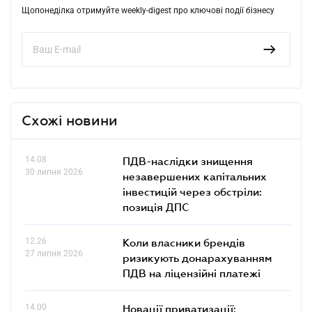
Щопонеділка отримуйте weekly-digest про ключові події бізнесу
Схожі новини
14.08
ПДВ-наслідки знищення
30 липня 2026
незавершених капітальних
інвестицій через обстріли:
позиція ДПС
12.26
Коли власники брендів
27 липня 2026
ризикують донарахуванням
ПДВ на ліцензійні платежі
14.00
Новації приватизації: