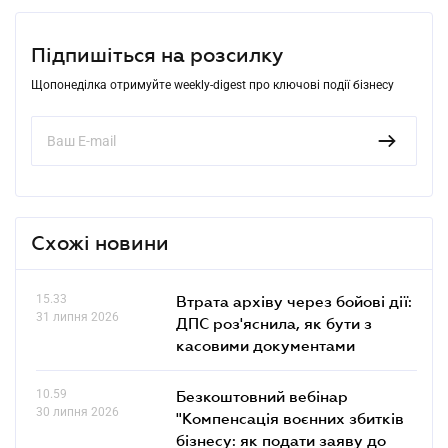
Підпишіться на розсилку
Щопонеділка отримуйте weekly-digest про ключові події бізнесу
Схожі новини
15.33
Втрата архіву через бойові дії:
31 липня 2026
ДПС роз'яснила, як бути з
касовими документами
10.59
Безкоштовний вебінар
30 липня 2026
"Компенсація воєнних збитків
бізнесу: як подати заяву до