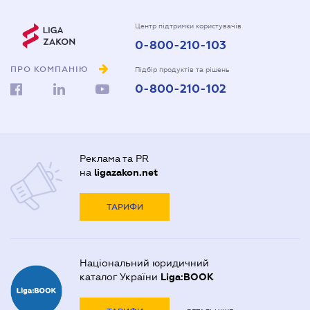
Центр підтримки користувачів
0-800-210-103
ПРО КОМПАНІЮ
Підбір продуктів та рішень
0-800-210-102
Реклама та PR
на
ligazakon.net
ТАРИФИ
Національний юридичний
каталог України
Liga:BOOK