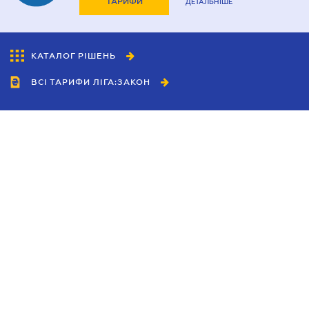
ТАРИФИ
ДЕТАЛЬНІШЕ
КАТАЛОГ РІШЕНЬ
ВСІ ТАРИФИ ЛІГА:ЗАКОН
Співробітництво
Агенти
Дилери
Політика конфіденційності
Умови використання сайту
Реклама
Блог
Новини компанії
Керівництва