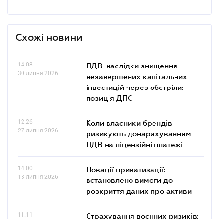
Схожі новини
14.08
ПДВ-наслідки знищення
30 липня 2026
незавершених капітальних
інвестицій через обстріли:
позиція ДПС
12.26
Коли власники брендів
27 липня 2026
ризикують донарахуванням
ПДВ на ліцензійні платежі
14.00
Новації приватизації:
13 липня 2026
встановлено вимоги до
розкриття даних про активи
11.11
Страхування воєнних ризиків: