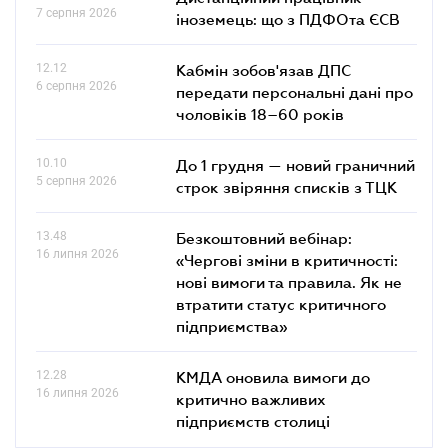
7 серпня 2026
іноземець: що з ПДФОта ЄСВ
12.12
Кабмін зобов'язав ДПС
6 серпня 2026
передати персональні дані про
чоловіків 18–60 років
10.10
До 1 грудня — новий граничний
5 серпня 2026
строк звіряння списків з ТЦК
13.48
Безкоштовний вебінар:
16 липня 2026
«Чергові зміни в критичності:
нові вимоги та правила. Як не
втратити статус критичного
підприємства»
12.28
КМДА оновила вимоги до
16 липня 2026
критично важливих
підприємств столиці