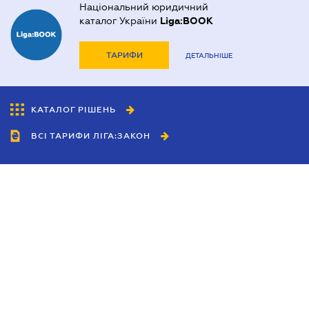
Національний юридичний
каталог України
Liga:BOOK
ТАРИФИ
ДЕТАЛЬНІШЕ
КАТАЛОГ РІШЕНЬ
ВСІ ТАРИФИ ЛІГА:ЗАКОН
Співробітництво
Агенти
Дилери
Політика конфіденційності
Умови використання сайту
Реклама
Блог