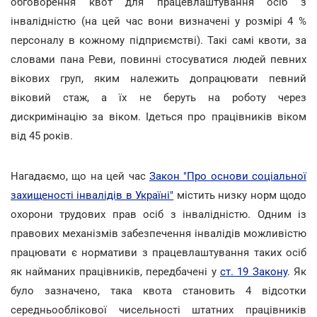
обговорення квот для працевлаштування осіб з
інвалідністю (на цей час вони визначені у розмірі 4 %
персоналу в кожному підприємстві). Такі самі квоти, за
словами пана Реви, повинні стосуватися людей певних
вікових груп, яким належить допрацювати певний
віковий стаж, а їх не беруть на роботу через
дискримінацію за віком. Ідеться про працівників віком
від 45 років.
Нагадаємо, що на цей час
Закон "Про основи соціальної
захищеності інвалідів в Україні"
містить низку норм щодо
охорони трудових прав осіб з інвалідністю. Одним із
правових механізмів забезпечення інвалідів можливістю
працювати є нормативи з працевлаштування таких осіб
як найманих працівників, передбачені у
ст. 19 Закону
. Як
було зазначено, така квота становить 4 відсотки
середньооблікової чисельності штатних працівників