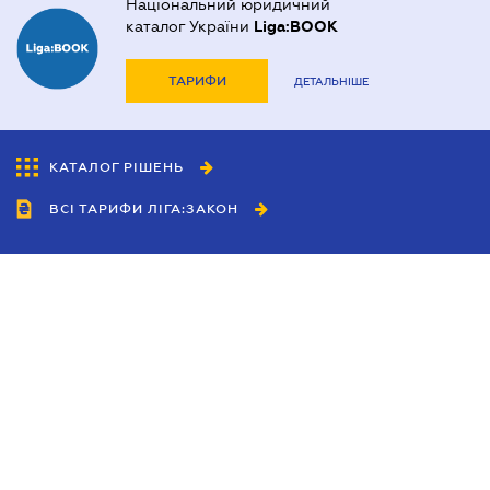
Національний юридичний
каталог України
Liga:BOOK
ТАРИФИ
ДЕТАЛЬНІШЕ
КАТАЛОГ РІШЕНЬ
ВСІ ТАРИФИ ЛІГА:ЗАКОН
Співробітництво
Агенти
Дилери
Політика конфіденційності
Умови використання сайту
Реклама
Блог