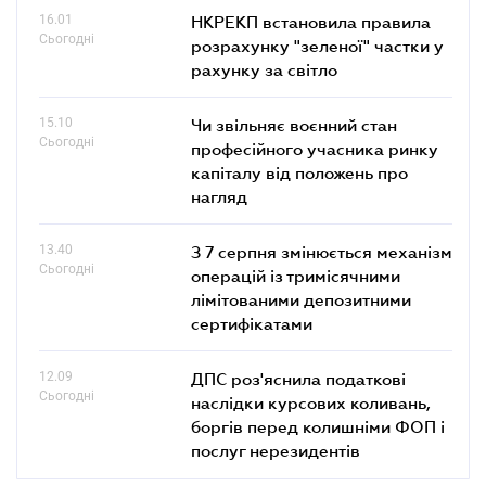
16.01
НКРЕКП встановила правила
Сьогодні
розрахунку "зеленої" частки у
рахунку за світло
15.10
Чи звільняє воєнний стан
Сьогодні
професійного учасника ринку
капіталу від положень про
нагляд
13.40
З 7 серпня змінюється механізм
Сьогодні
операцій із тримісячними
лімітованими депозитними
сертифікатами
12.09
ДПС роз'яснила податкові
Сьогодні
наслідки курсових коливань,
боргів перед колишніми ФОП і
послуг нерезидентів