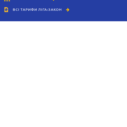
ВСІ ТАРИФИ ЛІГА:ЗАКОН
Співробітництво
Агенти
Дилери
Політика конфіденційності
Умови використання сайту
Реклама
Блог
Новини компанії
Керівництва
Каталоги компаній
Теми в центрі уваги
Підтримка та контакти