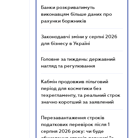
Банки розкриватимуть
виконавцям більше даних про
рахунки боржників
Законодавчі зміни у серпні 2026
для бізнесу в Україні
Головне за тиждень: державний
нагляд та регулювання
Кабмін продовжив пільговий
період для косметики без
техрегламенту, та реальний строк
значно коротший за заявлений
Перезавантаження строків
податкових перевірок після 1
серпня 2026 року: чи буде
обчислення строків давності "з