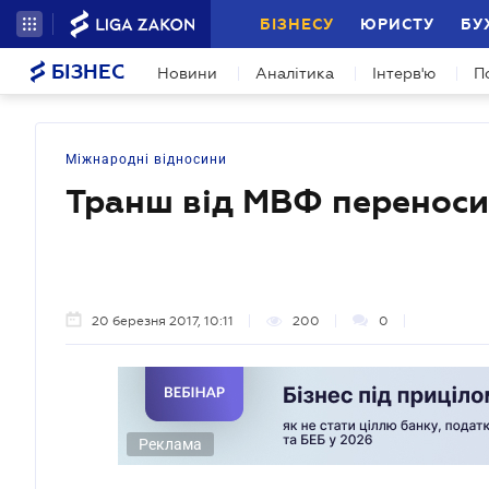
БІЗНЕСУ
ЮРИСТУ
БУ
БІЗНЕС
Новини
Аналітика
Інтерв'ю
П
Міжнародні відносини
Транш від МВФ переноси
20 березня 2017, 10:11
200
0
Реклама