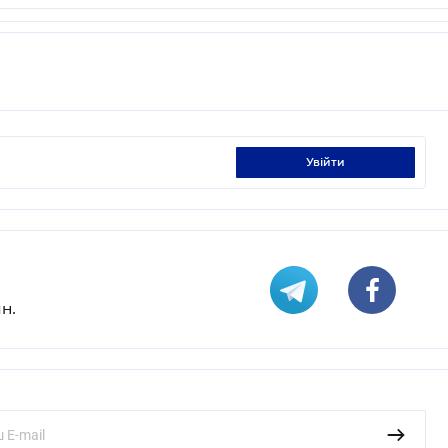
увійти
н.