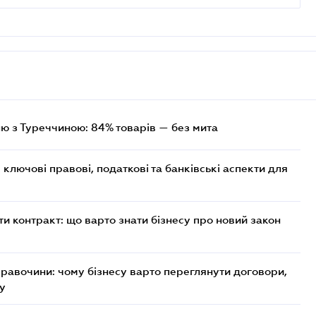
лю з Туреччиною: 84% товарів — без мита
ключові правові, податкові та банківські аcпекти для
 контракт: що варто знати бізнесу про новий закон
правочини: чому бізнесу варто переглянути договори,
ку