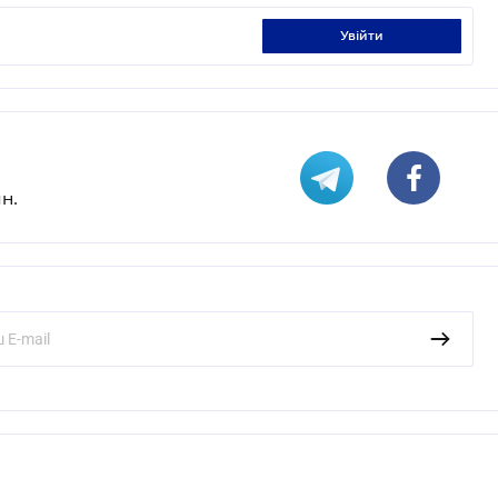
увійти
н.