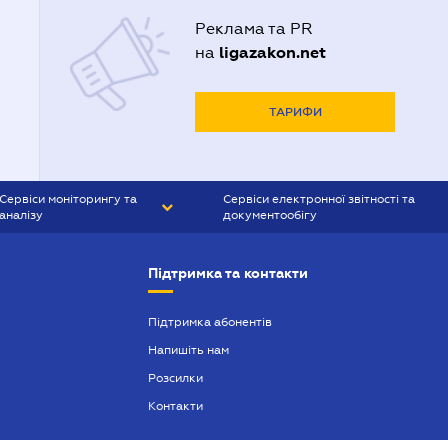
Реклама та PR
ligazakon.net
на
ТАРИФИ
Сервіси моніторингу та
Сервіси електронної звітності та
аналізу
документообігу
CONTR AGENT
Liga:REPORT
Підтримка та контакти
SMS-МАЯК
VERDICTUM
Підтримка абонентів
Напишіть нам
SEMANTRUM
Розсилки
SMS-МАЯК ІПОТЕКА
Контакти