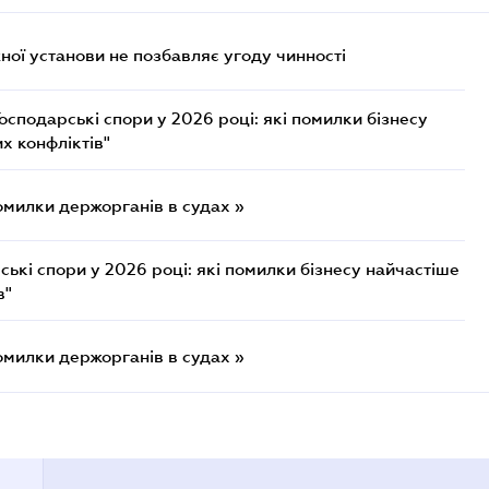
ої установи не позбавляє угоду чинності
осподарські спори у 2026 році: які помилки бізнесу
х конфліктів"
омилки держорганів в судах »
ькі спори у 2026 році: які помилки бізнесу найчастіше
в"
омилки держорганів в судах »