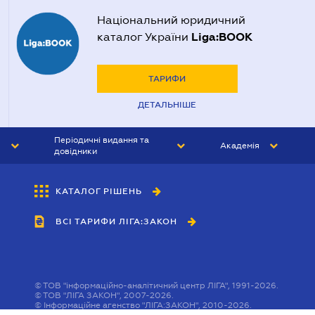
Національний юридичний
Liga:BOOK
каталог України
ТАРИФИ
ДЕТАЛЬНІШЕ
Періодичні видання та
Академія
довідники
ЮРИСТ&ЗАКОН
АКАДЕМІЯ ЛІГА:ЗАКОН
КАТАЛОГ РІШЕНЬ
БУХГАЛТЕР&ЗАКОН
ВСІ ТАРИФИ ЛІГА:ЗАКОН
ВІСНИК МСФЗ
ІНТЕРБУХ
ОСОБИСТИЙ ЕКСПЕРТ
©
ТОВ "інформаційно-аналітичний центр ЛІГА", 1991-2026.
©
ТОВ "ЛІГА ЗАКОН", 2007-2026.
©
Інформаційне агенство "ЛІГА:ЗАКОН", 2010-2026.