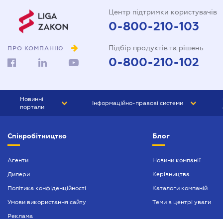
Центр підтримки користувачів
0-800-210-103
Підбір продуктів та рішень
ПРО КОМПАНІЮ
0-800-210-102
Новинні
Інформаційно-правові системи
портали
ЮРЛІГА
Право України
Співробітництво
Блог
БІЗНЕС
ГРАНД
БУХГАЛТЕР.ua
ПРАЙМ
Агенти
Новини компанії
Дилери
Керівництва
БУХГАЛТЕР ПРОФ
Політика конфіденційності
Каталоги компаній
ЮРИСТ ПРОФ
Умови використання сайту
Теми в центрі уваги
ЮРИСТ
Реклама