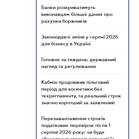
Банки розкриватимуть
виконавцям більше даних про
рахунки боржників
Законодавчі зміни у серпні 2026
для бізнесу в Україні
Головне за тиждень: державний
нагляд та регулювання
Кабмін продовжив пільговий
період для косметики без
техрегламенту, та реальний строк
значно коротший за заявлений
Перезавантаження строків
податкових перевірок після 1
серпня 2026 року: чи буде
обчислення строків давності "з