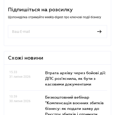
Підпишіться на розсилку
Щопонеділка отримуйте weekly-digest про ключові події бізнесу
Схожі новини
15.33
Втрата архіву через бойові дії:
31 липня 2026
ДПС роз'яснила, як бути з
касовими документами
10.59
Безкоштовний вебінар
30 липня 2026
"Компенсація воєнних збитків
бізнесу: як подати заяву до
Реєстру збитків і отримати