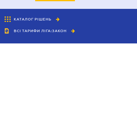
КАТАЛОГ РІШЕНЬ
ВСІ ТАРИФИ ЛІГА:ЗАКОН
Співробітництво
Агенти
Дилери
Політика конфіденційності
Умови використання сайту
Реклама
Блог
Новини компанії
Керівництва
Каталоги компаній