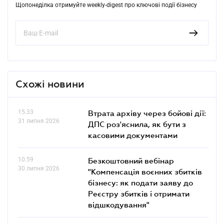
Щопонеділка отримуйте weekly-digest про ключові події бізнесу
Схожі новини
15.33
Втрата архіву через бойові дії:
31 липня 2026
ДПС роз'яснила, як бути з
касовими документами
10.59
Безкоштовний вебінар
30 липня 2026
"Компенсація воєнних збитків
бізнесу: як подати заяву до
Реєстру збитків і отримати
відшкодування"