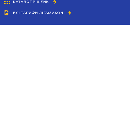
КАТАЛОГ РІШЕНЬ
ВСІ ТАРИФИ ЛІГА:ЗАКОН
Співробітництво
Агенти
Дилери
Політика конфіденційності
Умови використання сайту
Реклама
Блог
Новини компанії
Керівництва
Каталоги компаній
Теми в центрі уваги