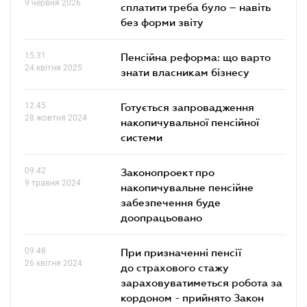
9 червня 2026
сплатити треба було – навіть
без форми звіту
15.31
Пенсійна реформа: що варто
24 квітня 2025
знати власникам бізнесу
12.45
Готується запровадження
28 жовтня 2024
накопичувальної пенсійної
системи
09.42
Законопроект про
9 травня 2024
накопичувальне пенсійне
забезпечення буде
доопрацьовано
09.48
При призначенні пенсії
26 квітня 2024
до страхового стажу
зараховуватиметься робота за
кордоном - прийнято Закон