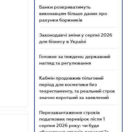
Банки розкриватимуть
виконавцям більше даних про
рахунки боржників
Законодавчі зміни у серпні 2026
для бізнесу в Україні
Головне за тиждень: державний
нагляд та регулювання
Кабмін продовжив пільговий
період для косметики без
техрегламенту, та реальний строк
значно коротший за заявлений
Перезавантаження строків
податкових перевірок після 1
серпня 2026 року: чи буде
обчислення строків давності "з