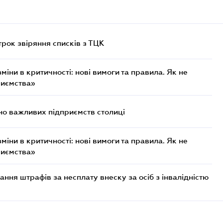
трок звіряння списків з ТЦК
міни в критичності: нові вимоги та правила. Як не
риємства»
о важливих підприємств столиці
міни в критичності: нові вимоги та правила. Як не
риємства»
ння штрафів за несплату внеску за осіб з інвалідністю