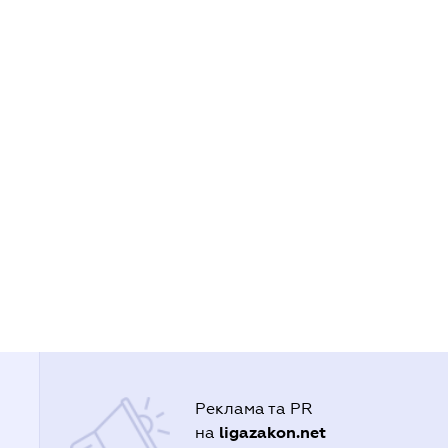
Реклама та PR
ligazakon.net
на