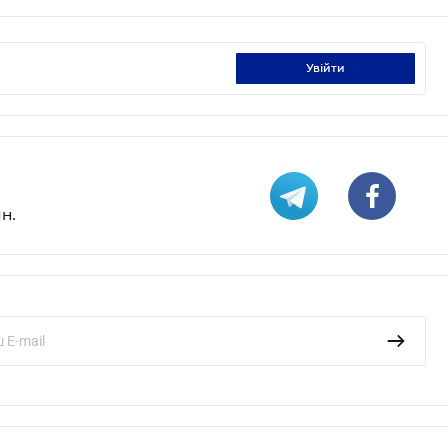
увійти
н.