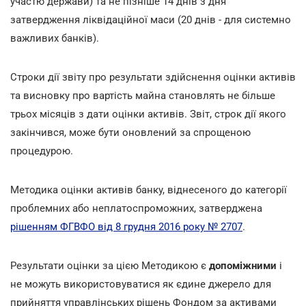
участю держави) та не пізніше 14 днів з дня
затвердження ліквідаційної маси (20 днів - для системно
важливих банків).
Строки дії звіту про результати здійснення оцінки активів
та висновку про вартість майна становлять не більше
трьох місяців з дати оцінки активів. Звіт, строк дії якого
закінчився, може бути оновлений за спрощеною
процедурою.
Методика оцінки активів банку, віднесеного до категорії
проблемних або неплатоспроможних, затверджена
рішенням ФГВФО від 8 грудня 2016 року № 2707
.
Результати оцінки за цією Методикою є
допоміжними
і
не можуть використовуватися як єдине джерело для
прийняття управлінських рішень Фондом за активами