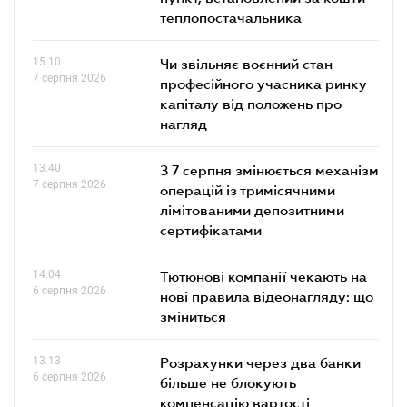
теплопостачальника
15.10
Чи звільняє воєнний стан
7 серпня 2026
професійного учасника ринку
капіталу від положень про
нагляд
13.40
З 7 серпня змінюється механізм
7 серпня 2026
операцій із тримісячними
лімітованими депозитними
сертифікатами
14.04
Тютюнові компанії чекають на
6 серпня 2026
нові правила відеонагляду: що
зміниться
13.13
Розрахунки через два банки
6 серпня 2026
більше не блокують
компенсацію вартості