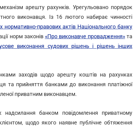
механізм арешту рахунків. Урегульовано порядок
тного виконавця. Із 16 лютого набирає чинності
х нормативно-правових актів Національного банку
ації норм законів
«Про виконавче провадження»
та
усове виконання судових рішень і рішень інших
нками заходів щодо арешту коштів на рахунках
вця та прийняття банками до виконання платіжної
мленої приватним виконавцем.
к надсилання банком повідомлення приватному
 клієнтом, щодо якого наявне публічне обтяження