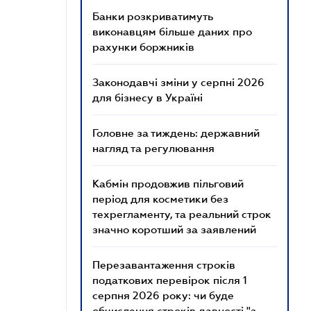
Банки розкриватимуть
виконавцям більше даних про
рахунки боржників
Законодавчі зміни у серпні 2026
для бізнесу в Україні
Головне за тиждень: державний
нагляд та регулювання
Кабмін продовжив пільговий
період для косметики без
техрегламенту, та реальний строк
значно коротший за заявлений
Перезавантаження строків
податкових перевірок після 1
серпня 2026 року: чи буде
обчислення строків давності "з