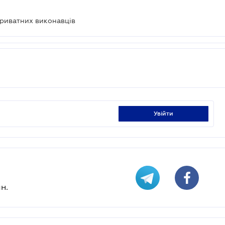
приватних виконавців
увійти
н.