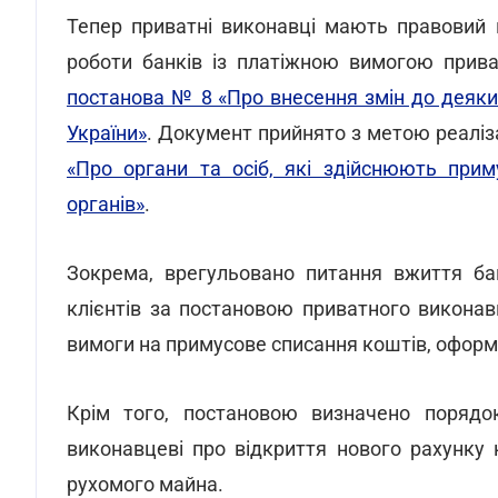
Тепер приватні виконавці мають правовий 
роботи банків із платіжною вимогою прива
постанова № 8 «Про внесення змін до деяки
України»
. Документ прийнято з метою реаліз
«Про органи та осіб, які здійснюють прим
органів»
.
Зокрема, врегульовано питання вжиття ба
клієнтів за постановою приватного викона
вимоги на примусове списання коштів, офор
Крім того, постановою визначено порядо
виконавцеві про відкриття нового рахунку
рухомого майна.