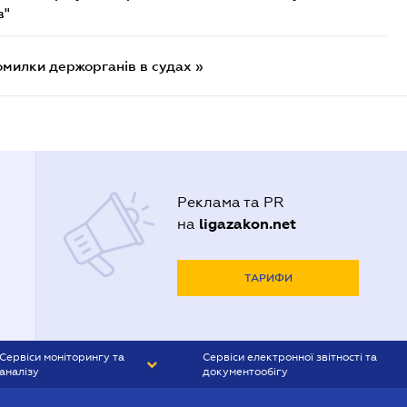
в"
омилки держорганів в судах »
Реклама та PR
ligazakon.net
на
ТАРИФИ
Сервіси моніторингу та
Сервіси електронної звітності та
аналізу
документообігу
CONTR AGENT
Liga:REPORT