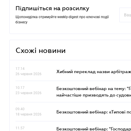
Підпишіться на розсилку
Щопонеділка отримуйте weekly-digest про ключові події
бізнесу
Схожі новини
17.14
Хибний переклад назви арбітражн
26 червня 2026
10.17
Безкоштовний вебінар на тему: "Г
23 червня 2026
найчастіше призводять до судови
09.40
Безкоштовний вебінар: «Типові п
18 червня 2026
11.57
Безкоштовний вебінар: "Господарс