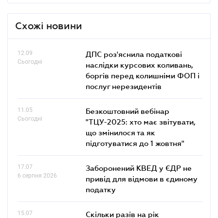
Схожі новини
12.09
ДПС роз'яснила податкові
Сьогодні
наслідки курсових коливань,
боргів перед колишніми ФОП і
послуг нерезидентів
11.05
Безкоштовний вебінар
Сьогодні
"ТЦУ-2025: хто має звітувати,
що змінилося та як
підготуватися до 1 жовтня"
17.07
Заборонений КВЕД у ЄДР не
6 серпня 2026
привід для відмови в єдиному
податку
15.07
Скільки разів на рік