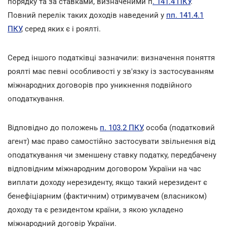
порядку та за ставками, визначеними п
. 141.4 ПКУ
.
Повний перелік таких доходів наведений у
пп. 141.4.1
ПКУ
, серед яких є і роялті.
Серед іншого податківці зазначили: визначення поняття
роялті має певні особливості у зв'язку із застосуванням
міжнародних договорів про уникнення подвійного
оподаткування.
Відповідно до положень
п. 103.2 ПКУ
, особа (податковий
агент) має право самостійно застосувати звільнення від
оподаткування чи зменшену ставку податку, передбачену
відповідним міжнародним договором України на час
виплати доходу нерезиденту, якщо такий нерезидент є
бенефіціарним (фактичним) отримувачем (власником)
доходу та є резидентом країни, з якою укладено
міжнародний договір України.