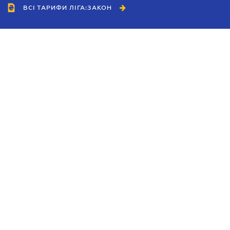
ВСІ ТАРИФИ ЛІГА:ЗАКОН
Співробітництво
Агенти
Дилери
Політика конфіденційності
Умови використання сайту
Реклама
Блог
Новини компанії
Керівництва
Каталоги компаній
Теми в центрі уваги
Підтримка та контакти