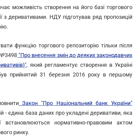
вчає можливість створення на його базі торгового
ії з деривативами. НДУ підготував ряд пропозицій
ію.
вати функцію торгового репозиторію тільки після
 №3498
"Про внесення змін до деяких законодавчих
ивативів)"
, який регламентує створення в Україні
 був прийнятий 31 березня 2016 року в першому
овнити
Закон "Про Національний банк України"
й - єдина база даних про укладені деривативи, яка
ої встановлюються нормативно-правовим актом
ового ринку.