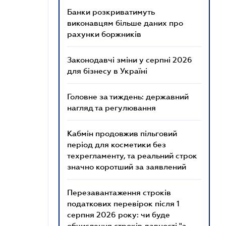
Банки розкриватимуть
виконавцям більше даних про
рахунки боржників
Законодавчі зміни у серпні 2026
для бізнесу в Україні
Головне за тиждень: державний
нагляд та регулювання
Кабмін продовжив пільговий
період для косметики без
техрегламенту, та реальний строк
значно коротший за заявлений
Перезавантаження строків
податкових перевірок після 1
серпня 2026 року: чи буде
обчислення строків давності "з