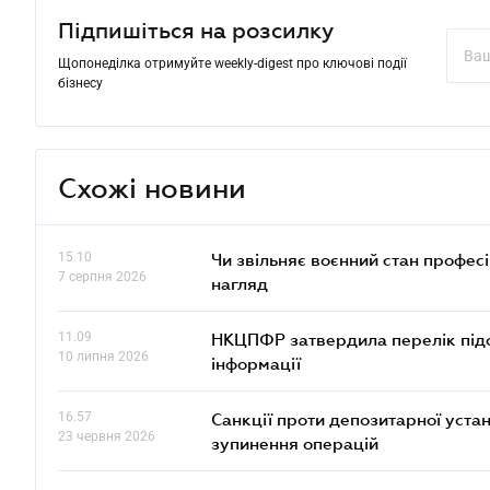
Підпишіться на розсилку
Щопонеділка отримуйте weekly-digest про ключові події
бізнесу
Схожі новини
15.10
Чи звільняє воєнний стан профес
7 серпня 2026
нагляд
11.09
НКЦПФР затвердила перелік підс
10 липня 2026
інформації
16.57
Санкції проти депозитарної ус
23 червня 2026
зупинення операцій