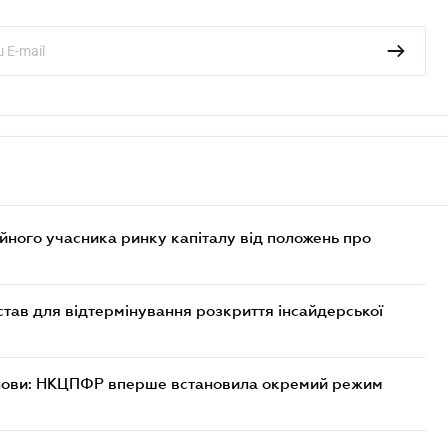
ійного учасника ринку капіталу від положень про
тав для відтермінування розкриття інсайдерської
танови: НКЦПФР вперше встановила окремий режим