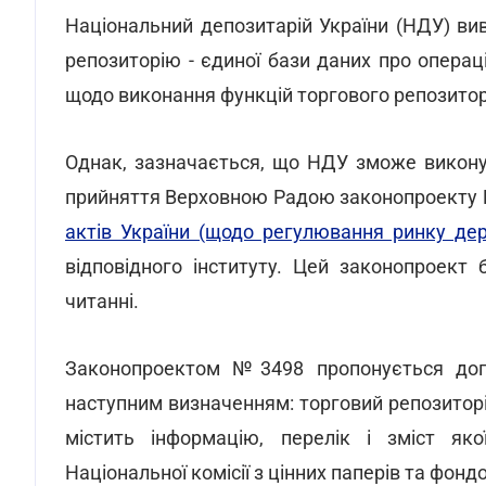
Національний депозитарій України (НДУ) ви
репозиторію - єдиної бази даних про операц
щодо виконання функцій торгового репозитор
Однак, зазначається, що НДУ зможе викону
прийняття Верховною Радою законопроекту
актів України (щодо регулювання ринку дер
відповідного інституту. Цей законопроект
читанні.
Законопроектом №3498 пропонується доп
наступним визначенням: торговий репозиторі
містить інформацію, перелік і зміст як
Національної комісії з цінних паперів та фонд