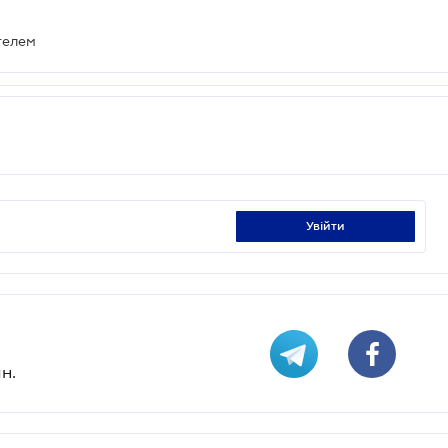
телем
увійти
н.