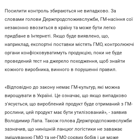
Посилити контроль збираються не випадково. За
словами голови Держпродспоживслужби, ГМ-насіння сої
незаконно ввозиться в країну та може бути легко
придбане в Інтернеті. Якщо буде виявлено, що,
наприклад, експортні поставки містять ГМО, контролюючі
органи конфісковуватимуть продукцію, поки не буде
проведений тест на джерело походження, щоб знайти
кожного виробника, винного в порушенні правил.
«Відповідно до закону немає ГМ-культур, які можна
вирощувати в Україні. Це означає, що якщо випадково
з'ясується, що вироблений продукт буде отриманий з ГМ-
рослини, цей продукт має бути утилізований», - заявив
Володимир Лапа. Також голова Держпродспоживслужби
зазначив, що нинішній ланцюг логістики не заважає
змішуванню ГМО та не-ГМО соєвих бобів і це може