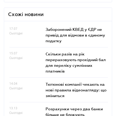
Схожі новини
17.07
Заборонений КВЕД у ЄДР не
Сьогодні
привід для відмови в єдиному
податку
15.07
Скільки разів на рік
Сьогодні
перераховують прохідний бал
для переліку сумлінних
платників
14.04
Тютюнові компанії чекають на
Сьогодні
нові правила відеонагляду: що
зміниться
13.13
Розрахунки через два банки
Сьогодні
більше не блокують