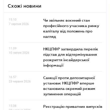
Схожі новини
15.10
Чи звільняє воєнний стан
7 серпня 2026
професійного учасника ринку
капіталу від положень про
нагляд
11.09
НКЦПФР затвердила перелік
10 липня 2026
підстав для відтермінування
розкриття інсайдерської
інформації
16.57
Санкції проти депозитарної
23 червня 2026
установи: НКЦПФР вперше
встановила окремий режим
зупинення операцій
15.08
Реєстрацію приватних випусків