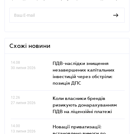
Схожі новини
14.08
ПДВ-наслідки знищення
30 липня 2026
незавершених капітальних
інвестицій через обстріли:
позиція ДПС
12.26
Коли власники брендів
27 липня 2026
ризикують донарахуванням
ПДВ на ліцензійні платежі
14.00
Новації приватизації:
13 липня 2026
встановлено вимоги до