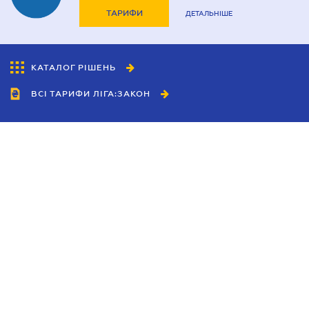
ТАРИФИ
ДЕТАЛЬНІШЕ
КАТАЛОГ РІШЕНЬ
ВСІ ТАРИФИ ЛІГА:ЗАКОН
Співробітництво
Агенти
Дилери
Політика конфіденційності
Умови використання сайту
Реклама
Блог
Новини компанії
Керівництва