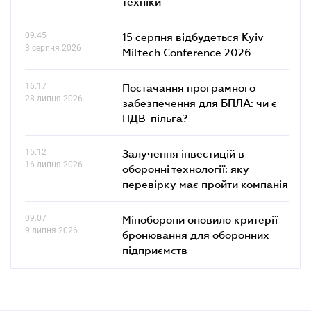
техніки
09.45
15 серпня відбудеться Kyiv
3 серпня 2026
Miltech Conference 2026
16.17
Постачання програмного
28 липня 2026
забезпечення для БПЛА: чи є
ПДВ-пільга?
15.12
Залучення інвестицій в
16 липня 2026
оборонні технології: яку
перевірку має пройти компанія
09.07
Міноборони оновило критерії
9 липня 2026
бронювання для оборонних
підприємств