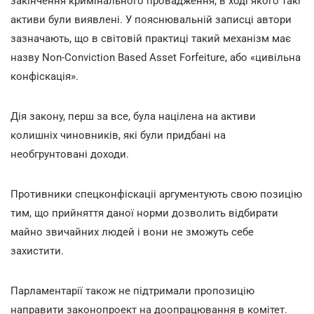
закінчення кримінального провадження, в ході якого такі
активи були виявлені. У пояснювальній записці автори
зазначають, що в світовій практиці такий механізм має
назву Non-Conviction Based Asset Forfeiture, або «цивільна
конфіскація».
Дія закону, перш за все, була націлена на активи
колишніх чиновників, які були придбані на
необгрунтовані доходи.
Противники спецконфіскаціі аргументують свою позицію
тим, що прийняття даної норми дозволить відбирати
майно звичайних людей і вони не зможуть себе
захистити.
Парламентарії також не підтримали пропозицію
направити законопроект на доопрацювання в комітет.