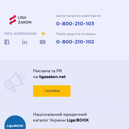
Центр підтримки користувачів
0-800-210-103
ПРО КОМПАНІЮ
Підбір продуктів та рішень
0-800-210-102
Реклама та PR
на
ligazakon.net
ТАРИФИ
Національний юридичний
каталог України
Liga:BOOK