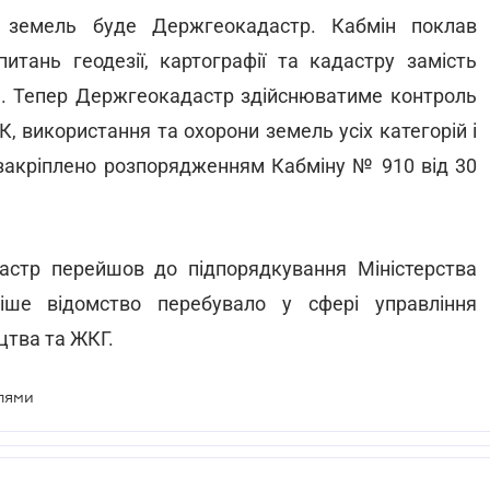
х земель буде Держгеокадастр. Кабмін поклав
итань геодезії, картографії та кадастру замість
ва. Тепер Держгеокадастр здійснюватиме контроль
 використання та охорони земель усіх категорій і
я закріплено розпорядженням Кабміну № 910 від 30
астр перейшов до підпорядкування Міністерства
ніше відомство перебувало у сфері управління
цтва та ЖКГ.
лями