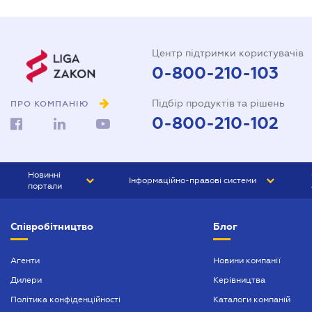
Центр підтримки користувачів
0-800-210-103
Підбір продуктів та рішень
ПРО КОМПАНІЮ
0-800-210-102
Новинні
Інформаційно-правові системи
портали
ЮРЛІГА
Право України
Співробітництво
Блог
БІЗНЕС
ГРАНД
БУХГАЛТЕР.ua
ПРАЙМ
Агенти
Новини компанії
Дилери
Керівництва
БУХГАЛТЕР ПРОФ
Політика конфіденційності
Каталоги компаній
ЮРИСТ ПРОФ