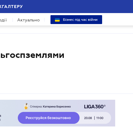
ХГАЛТЕРУ
одії
Актуально
Бізнес під час війни
льгоспземлями