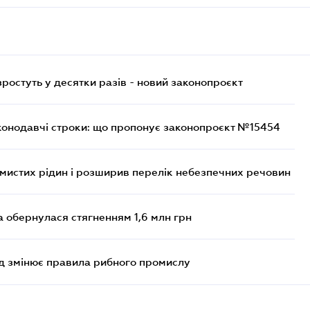
остуть у десятки разів - новий законопроєкт
конодавчі строки: що пропонує законопроєкт №15454
ймистих рідин і розширив перелік небезпечних речовин
а обернулася стягненням 1,6 млн грн
яд змінює правила рибного промислу