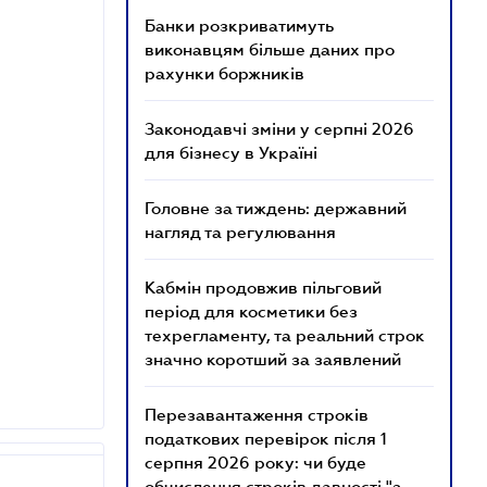
Банки розкриватимуть
виконавцям більше даних про
рахунки боржників
Законодавчі зміни у серпні 2026
для бізнесу в Україні
Головне за тиждень: державний
нагляд та регулювання
Кабмін продовжив пільговий
період для косметики без
техрегламенту, та реальний строк
значно коротший за заявлений
Перезавантаження строків
податкових перевірок після 1
серпня 2026 року: чи буде
обчислення строків давності "з