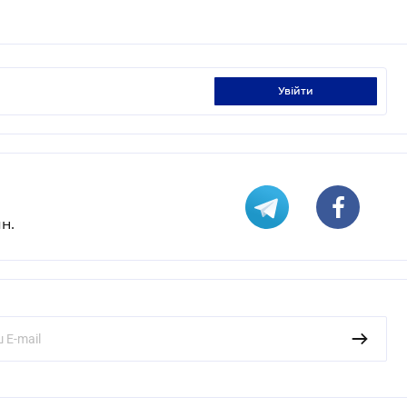
увійти
н.