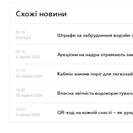
Схожі новини
09.10
Штрафи за забруднення водойм зр
Сьогодні
09.16
Аукціони на надра отримають за
4 серпня 2026
17.17
Кабмін знизив поріг для легкоза
30 червня 2026
10.43
Власна звітність водокористувач
18 червня 2026
15.07
QR-код на кожній снасті – як ур
2 червня 2026