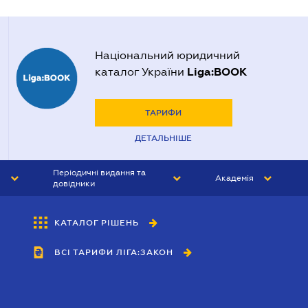
Національний юридичний
Liga:BOOK
каталог України
ТАРИФИ
ДЕТАЛЬНІШЕ
Періодичні видання та
Академія
довідники
ЮРИСТ&ЗАКОН
АКАДЕМІЯ ЛІГА:ЗАКОН
КАТАЛОГ РІШЕНЬ
БУХГАЛТЕР&ЗАКОН
ВСІ ТАРИФИ ЛІГА:ЗАКОН
ВІСНИК МСФЗ
ІНТЕРБУХ
ОСОБИСТИЙ ЕКСПЕРТ