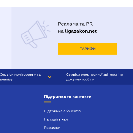
Реклама та PR
ligazakon.net
на
ТАРИФИ
Сервіси моніторингу та
Сервіси електронної звітності та
аналізу
документообігу
CONTR AGENT
Liga:REPORT
Підтримка та контакти
SMS-МАЯК
VERDICTUM
Підтримка абонентів
Напишіть нам
SEMANTRUM
Розсилки
SMS-МАЯК ІПОТЕКА