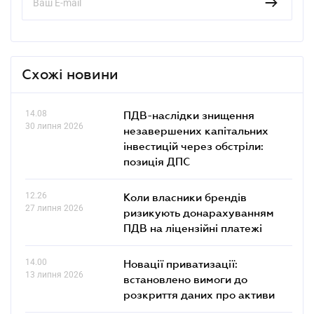
Схожі новини
14.08
ПДВ-наслідки знищення
30 липня 2026
незавершених капітальних
інвестицій через обстріли:
позиція ДПС
12.26
Коли власники брендів
27 липня 2026
ризикують донарахуванням
ПДВ на ліцензійні платежі
14.00
Новації приватизації:
13 липня 2026
встановлено вимоги до
розкриття даних про активи