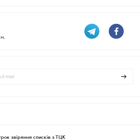
н.
трок звіряння списків з ТЦК