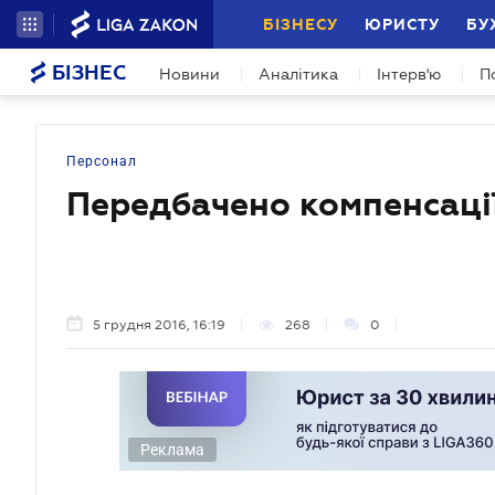
БІЗНЕСУ
ЮРИСТУ
БУ
БІЗНЕС
Новини
Аналітика
Інтерв'ю
П
Персонал
Передбачено компенсаці
5 грудня 2016, 16:19
268
0
Реклама