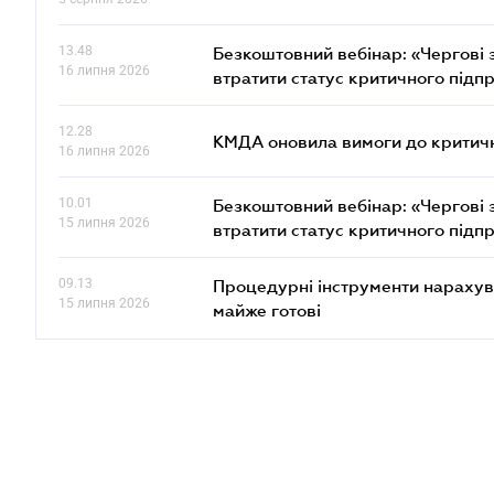
13.48
Безкоштовний вебінар: «Чергові з
16 липня 2026
втратити статус критичного підп
12.28
КМДА оновила вимоги до критичн
16 липня 2026
10.01
Безкоштовний вебінар: «Чергові з
15 липня 2026
втратити статус критичного підп
09.13
Процедурні інструменти нарахува
15 липня 2026
майже готові