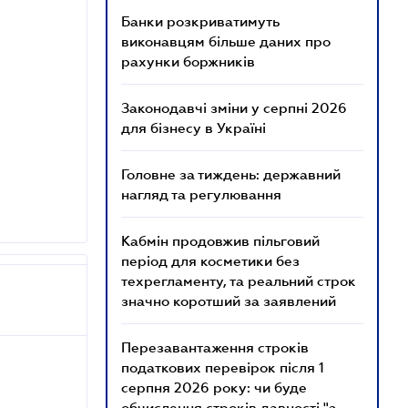
Банки розкриватимуть
виконавцям більше даних про
рахунки боржників
Законодавчі зміни у серпні 2026
для бізнесу в Україні
Головне за тиждень: державний
нагляд та регулювання
Кабмін продовжив пільговий
період для косметики без
техрегламенту, та реальний строк
значно коротший за заявлений
Перезавантаження строків
податкових перевірок після 1
серпня 2026 року: чи буде
обчислення строків давності "з