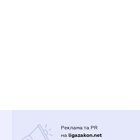
Реклама та PR
ligazakon.net
на