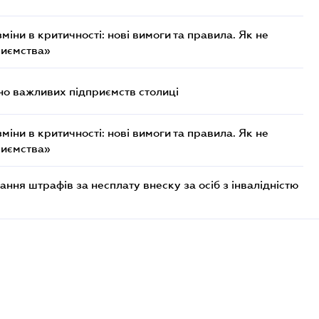
міни в критичності: нові вимоги та правила. Як не
риємства»
о важливих підприємств столиці
міни в критичності: нові вимоги та правила. Як не
риємства»
ння штрафів за несплату внеску за осіб з інвалідністю