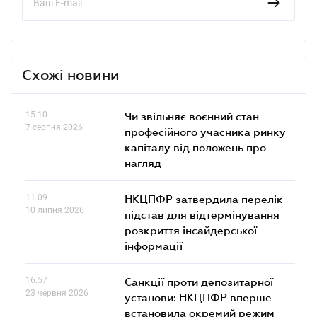
Схожі новини
15.10
Чи звільняє воєнний стан
7 серпня 2026
професійного учасника ринку
капіталу від положень про
нагляд
11.09
НКЦПФР затвердила перелік
10 липня 2026
підстав для відтермінування
розкриття інсайдерської
інформації
16.57
Санкції проти депозитарної
23 червня 2026
установи: НКЦПФР вперше
встановила окремий режим