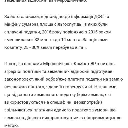
земельних відносин Іван Мірошніченко.
За його словами, відповідно до інформації ДФС та
Мінфіну сумарна площа сільгоспугідь, із яких були
сплачені податки, 2016 року порівняно з 2015 роком
зменшилася з 32 млн га до 14 млн га. За оцінками
Комітету, 25 - 30% землі перебуває в тіні.
Проте, за словами Мірошніченка, Комітет ВР з питань
аграрної політики та земельних відносин підготував
законопроект, який зобов'яже платити податки на землю
незалежно від того, здали її в оренду чи ні. Нагадаємо,
що від сплати земельного податку (крім земель, які
використовуються на специфічні держпотреби)
звільняються платники єдиного податку за умови, що
земельна ділянка використовується з підприємницькою
метою.