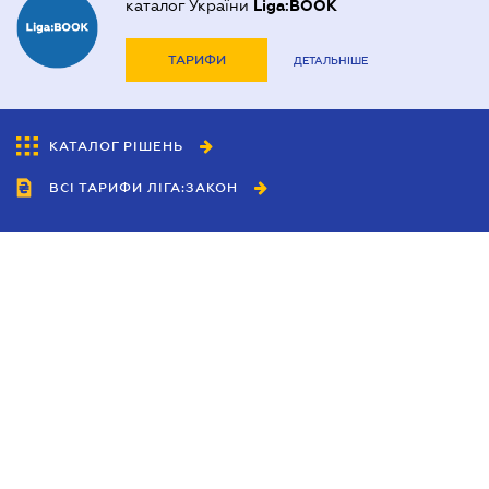
каталог України
Liga:BOOK
ТАРИФИ
ДЕТАЛЬНІШЕ
КАТАЛОГ РІШЕНЬ
ВСІ ТАРИФИ ЛІГА:ЗАКОН
Співробітництво
Агенти
Дилери
Політика конфіденційності
Умови використання сайту
Реклама
Блог