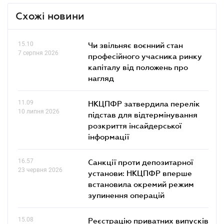
Схожі новини
15.10
Чи звільняє воєнний стан
7 серпня 2026
професійного учасника ринку
капіталу від положень про
нагляд
11.09
НКЦПФР затвердила перелік
10 липня 2026
підстав для відтермінування
розкриття інсайдерської
інформації
16.57
Санкції проти депозитарної
23 червня 2026
установи: НКЦПФР вперше
встановила окремий режим
зупинення операцій
15.08
Реєстрацію приватних випусків