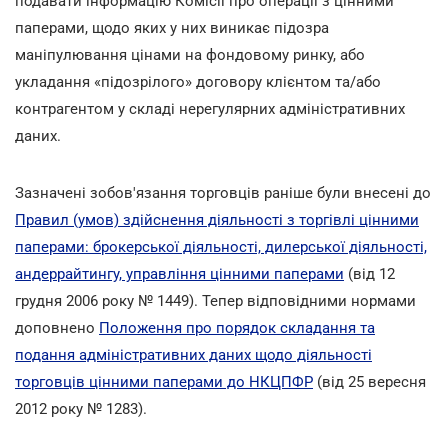
подавати інформацію Комісії про операції з цінними
паперами, щодо яких у них виникає підозра
маніпулювання цінами на фондовому ринку, або
укладання «підозрілого» договору клієнтом та/або
контрагентом у складі нерегулярних адміністративних
даних.
Зазначені зобов'язання торговців раніше були внесені до
Правил (умов) здійснення діяльності з торгівлі цінними
паперами: брокерської діяльності, дилерської діяльності,
андеррайтингу, управління цінними паперами
(від 12
грудня 2006 року № 1449). Тепер відповідними нормами
доповнено
Положення про порядок складання та
подання адміністративних даних щодо діяльності
торговців цінними паперами до НКЦПФР
(від 25 вересня
2012 року № 1283).